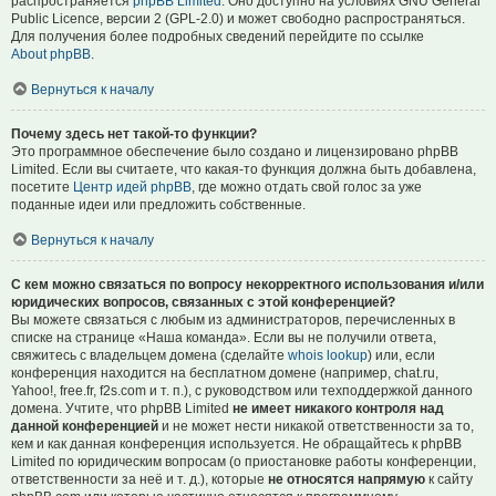
распространяется
phpBB Limited
. Оно доступно на условиях GNU General
Public Licence, версии 2 (GPL-2.0) и может свободно распространяться.
Для получения более подробных сведений перейдите по ссылке
About phpBB
.
Вернуться к началу
Почему здесь нет такой-то функции?
Это программное обеспечение было создано и лицензировано phpBB
Limited. Если вы считаете, что какая-то функция должна быть добавлена,
посетите
Центр идей phpBB
, где можно отдать свой голос за уже
поданные идеи или предложить собственные.
Вернуться к началу
С кем можно связаться по вопросу некорректного использования и/или
юридических вопросов, связанных с этой конференцией?
Вы можете связаться с любым из администраторов, перечисленных в
списке на странице «Наша команда». Если вы не получили ответа,
свяжитесь с владельцем домена (сделайте
whois lookup
) или, если
конференция находится на бесплатном домене (например, chat.ru,
Yahoo!, free.fr, f2s.com и т. п.), с руководством или техподдержкой данного
домена. Учтите, что phpBB Limited
не имеет никакого контроля над
данной конференцией
и не может нести никакой ответственности за то,
кем и как данная конференция используется. Не обращайтесь к phpBB
Limited по юридическим вопросам (о приостановке работы конференции,
ответственности за неё и т. д.), которые
не относятся напрямую
к сайту