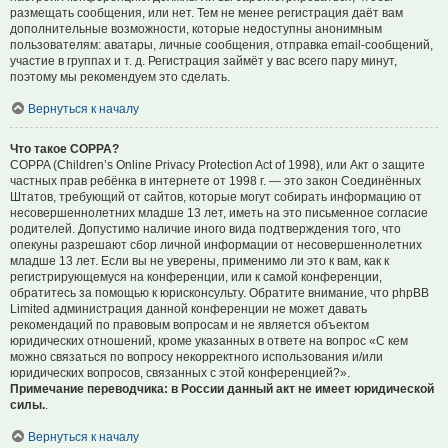
размещать сообщения, или нет. Тем не менее регистрация даёт вам
дополнительные возможности, которые недоступны анонимным
пользователям: аватары, личные сообщения, отправка email-сообщений,
участие в группах и т. д. Регистрация займёт у вас всего пару минут,
поэтому мы рекомендуем это сделать.
Вернуться к началу
Что такое COPPA?
COPPA (Children’s Online Privacy Protection Act of 1998), или Акт о защите
частных прав ребёнка в интернете от 1998 г. — это закон Соединённых
Штатов, требующий от сайтов, которые могут собирать информацию от
несовершеннолетних младше 13 лет, иметь на это письменное согласие
родителей. Допустимо наличие иного вида подтверждения того, что
опекуны разрешают сбор личной информации от несовершеннолетних
младше 13 лет. Если вы не уверены, применимо ли это к вам, как к
регистрирующемуся на конференции, или к самой конференции,
обратитесь за помощью к юрисконсульту. Обратите внимание, что phpBB
Limited администрация данной конференции не может давать
рекомендаций по правовым вопросам и не является объектом
юридических отношений, кроме указанных в ответе на вопрос «С кем
можно связаться по вопросу некорректного использования и/или
юридических вопросов, связанных с этой конференцией?».
Примечание переводчика: в России данный акт не имеет юридической
силы.
.
Вернуться к началу