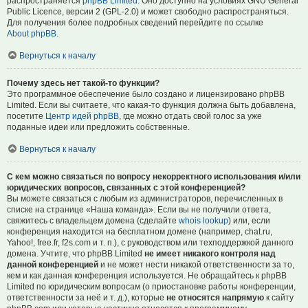
распространяется
phpBB Limited
. Оно доступно на условиях GNU General
Public Licence, версии 2 (GPL-2.0) и может свободно распространяться.
Для получения более подробных сведений перейдите по ссылке
About phpBB
.
Вернуться к началу
Почему здесь нет такой-то функции?
Это программное обеспечение было создано и лицензировано phpBB
Limited. Если вы считаете, что какая-то функция должна быть добавлена,
посетите
Центр идей phpBB
, где можно отдать свой голос за уже
поданные идеи или предложить собственные.
Вернуться к началу
С кем можно связаться по вопросу некорректного использования и/или
юридических вопросов, связанных с этой конференцией?
Вы можете связаться с любым из администраторов, перечисленных в
списке на странице «Наша команда». Если вы не получили ответа,
свяжитесь с владельцем домена (сделайте
whois lookup
) или, если
конференция находится на бесплатном домене (например, chat.ru,
Yahoo!, free.fr, f2s.com и т. п.), с руководством или техподдержкой данного
домена. Учтите, что phpBB Limited
не имеет никакого контроля над
данной конференцией
и не может нести никакой ответственности за то,
кем и как данная конференция используется. Не обращайтесь к phpBB
Limited по юридическим вопросам (о приостановке работы конференции,
ответственности за неё и т. д.), которые
не относятся напрямую
к сайту