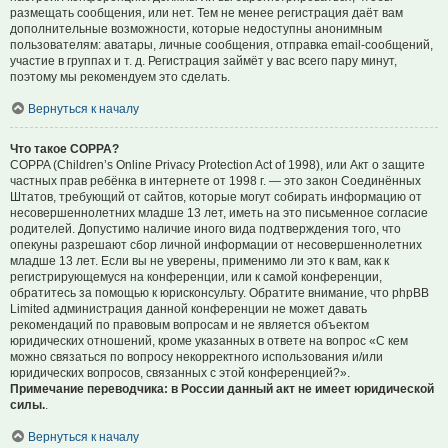
размещать сообщения, или нет. Тем не менее регистрация даёт вам
дополнительные возможности, которые недоступны анонимным
пользователям: аватары, личные сообщения, отправка email-сообщений,
участие в группах и т. д. Регистрация займёт у вас всего пару минут,
поэтому мы рекомендуем это сделать.
Вернуться к началу
Что такое COPPA?
COPPA (Children’s Online Privacy Protection Act of 1998), или Акт о защите
частных прав ребёнка в интернете от 1998 г. — это закон Соединённых
Штатов, требующий от сайтов, которые могут собирать информацию от
несовершеннолетних младше 13 лет, иметь на это письменное согласие
родителей. Допустимо наличие иного вида подтверждения того, что
опекуны разрешают сбор личной информации от несовершеннолетних
младше 13 лет. Если вы не уверены, применимо ли это к вам, как к
регистрирующемуся на конференции, или к самой конференции,
обратитесь за помощью к юрисконсульту. Обратите внимание, что phpBB
Limited администрация данной конференции не может давать
рекомендаций по правовым вопросам и не является объектом
юридических отношений, кроме указанных в ответе на вопрос «С кем
можно связаться по вопросу некорректного использования и/или
юридических вопросов, связанных с этой конференцией?».
Примечание переводчика: в России данный акт не имеет юридической
силы.
.
Вернуться к началу