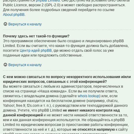
распространяется
phpBB Limited
. Оно доступно на условиях GNU General
Public Licence, версии 2 (GPL-2.0) и может свободно распространяться.
Для получения более подробных сведений перейдите по ссылке
About phpBB
.
Вернуться к началу
Почему здесь нет такой-то функции?
Это программное обеспечение было создано и лицензировано phpBB
Limited. Если вы считаете, что какая-то функция должна быть добавлена,
посетите
Центр идей phpBB
, где можно отдать свой голос за уже
поданные идеи или предложить собственные.
Вернуться к началу
С кем можно связаться по вопросу некорректного использования и/или
юридических вопросов, связанных с этой конференцией?
Вы можете связаться с любым из администраторов, перечисленных в
списке на странице «Наша команда». Если вы не получили ответа,
свяжитесь с владельцем домена (сделайте
whois lookup
) или, если
конференция находится на бесплатном домене (например, chat.ru,
Yahoo!, free.fr, f2s.com и т. п.), с руководством или техподдержкой данного
домена. Учтите, что phpBB Limited
не имеет никакого контроля над
данной конференцией
и не может нести никакой ответственности за то,
кем и как данная конференция используется. Не обращайтесь к phpBB
Limited по юридическим вопросам (о приостановке работы конференции,
ответственности за неё и т. д.), которые
не относятся напрямую
к сайту