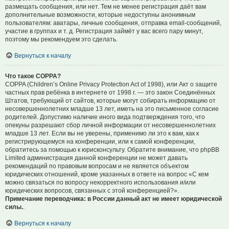
размещать сообщения, или нет. Тем не менее регистрация даёт вам
дополнительные возможности, которые недоступны анонимным
пользователям: аватары, личные сообщения, отправка email-сообщений,
участие в группах и т. д. Регистрация займёт у вас всего пару минут,
поэтому мы рекомендуем это сделать.
Вернуться к началу
Что такое COPPA?
COPPA (Children’s Online Privacy Protection Act of 1998), или Акт о защите
частных прав ребёнка в интернете от 1998 г. — это закон Соединённых
Штатов, требующий от сайтов, которые могут собирать информацию от
несовершеннолетних младше 13 лет, иметь на это письменное согласие
родителей. Допустимо наличие иного вида подтверждения того, что
опекуны разрешают сбор личной информации от несовершеннолетних
младше 13 лет. Если вы не уверены, применимо ли это к вам, как к
регистрирующемуся на конференции, или к самой конференции,
обратитесь за помощью к юрисконсульту. Обратите внимание, что phpBB
Limited администрация данной конференции не может давать
рекомендаций по правовым вопросам и не является объектом
юридических отношений, кроме указанных в ответе на вопрос «С кем
можно связаться по вопросу некорректного использования и/или
юридических вопросов, связанных с этой конференцией?».
Примечание переводчика: в России данный акт не имеет юридической
силы.
.
Вернуться к началу