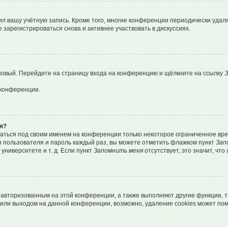
ил вашу учётную запись. Кроме того, многие конференции периодически уда
зарегистрироваться снова и активнее участвовать в дискуссиях.
 новый. Перейдите на страницу входа на конференцию и щёлкните на ссылку
З
 конференции.
я?
ваться под своим именем на конференции только некоторое ограниченное врем
я пользователя и пароль каждый раз, вы можете отметить флажком пункт
Зап
ниверситете и т. д. Если пункт
Запомнить меня
отсутствует, это значит, чт
я авторизованным на этой конференции, а также выполняют другие функции, 
или выходом на данной конференции, возможно, удаление cookies может пом