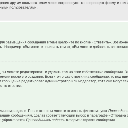
щения другим пользователям через встроенную в конференцию форму, и толь
мными пользователями.
Для размещения сообщения в теме щёлкните по кнопке «Ответить». Возможно
ы. Например: «Вы можете начинать темы», «Вы можете добавлять вложения» 
вы можете редактировать и удалять только свои собственные сообщения. В
емени после его создания. Если кто-то уже ответил на сообщение, то под ни
сли сообщение редактировал администратор или модератор, хотя они могут са
о-то ответил.
 личном разделе. После этого вы можете отметить флажком пункт
Присоедини
 вашим сообщениям, сделав соответствующий выбор в параграфе «Отправка 
х, убрав флажок
Присоединить подпись
в форме отправки сообщения.