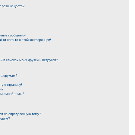
т разные цвета?
чные сообщения!
l от кого-то с этой конференции!
й в списках моих друзей и недругов?
и форумам?
стую страницу!
и?
ные мной темы?
ься на определённую тему?
форум?