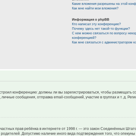
Какие вложения разрешены на этой кон
Как мне найти мои вложения?
Информация о phpBB
Кто написал эту конференцию?
Почему здесь нет такой-то функции?
С кем можно связаться по вопросу неко
конференцией?
Как мне связаться с администратором 
 настроил конференцию: должны ли вы зарегистрироваться, чтобы размещать 
чные сообщения, отправка email-сообщений, участие в группах и т. д. Регис
ащите частных прав ребёнка в интернете от 1998 г. — это закон Соединённых Ш
е родителей. Допустимо наличие иного вида подтверждения того, что опек