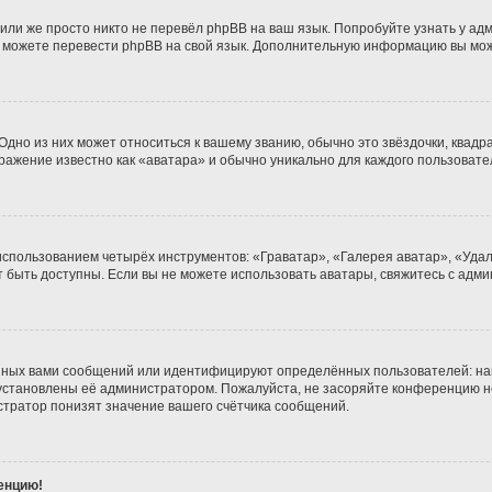
или же просто никто не перевёл phpBB на ваш язык. Попробуйте узнать у ад
ами можете перевести phpBB на свой язык. Дополнительную информацию вы мо
дно из них может относиться к вашему званию, обычно это звёздочки, квадра
бражение известно как «аватара» и обычно уникально для каждого пользовате
использованием четырёх инструментов: «Граватар», «Галерея аватар», «Уда
гут быть доступны. Если вы не можете использовать аватары, свяжитесь с а
нных вами сообщений или идентифицируют определённых пользователей: на
установлены её администратором. Пожалуйста, не засоряйте конференцию н
тратор понизят значение вашего счётчика сообщений.
ренцию!