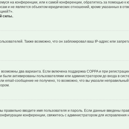
ющемуся на конференции, или к самой конференции, обратитесь за помощью к 
ам и не является объектом юридических отношений, кроме указанных в ответ
нцией?».
й силы.
.
ьзователей. Также возможно, что он заблокировал ваш IP-адрес или запрети
о возможны два варианта. Если включена поддержка COPPA и при регистрации 
и были активированы пользователями или администратором до входа в систе
и email-сообщение не получено, то возможно, что вы указали неправильный 
тором.
вы правильно вводите имя пользователя и пароль. Если данные введены прав
 конфигурации конференции, свяжитесь с администратором для исправления н