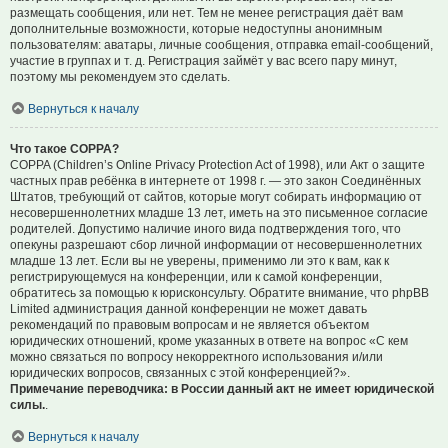
размещать сообщения, или нет. Тем не менее регистрация даёт вам
дополнительные возможности, которые недоступны анонимным
пользователям: аватары, личные сообщения, отправка email-сообщений,
участие в группах и т. д. Регистрация займёт у вас всего пару минут,
поэтому мы рекомендуем это сделать.
Вернуться к началу
Что такое COPPA?
COPPA (Children’s Online Privacy Protection Act of 1998), или Акт о защите
частных прав ребёнка в интернете от 1998 г. — это закон Соединённых
Штатов, требующий от сайтов, которые могут собирать информацию от
несовершеннолетних младше 13 лет, иметь на это письменное согласие
родителей. Допустимо наличие иного вида подтверждения того, что
опекуны разрешают сбор личной информации от несовершеннолетних
младше 13 лет. Если вы не уверены, применимо ли это к вам, как к
регистрирующемуся на конференции, или к самой конференции,
обратитесь за помощью к юрисконсульту. Обратите внимание, что phpBB
Limited администрация данной конференции не может давать
рекомендаций по правовым вопросам и не является объектом
юридических отношений, кроме указанных в ответе на вопрос «С кем
можно связаться по вопросу некорректного использования и/или
юридических вопросов, связанных с этой конференцией?».
Примечание переводчика: в России данный акт не имеет юридической
силы.
.
Вернуться к началу