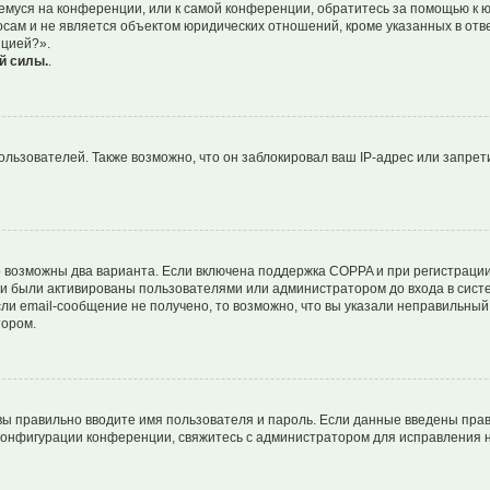
ющемуся на конференции, или к самой конференции, обратитесь за помощью к 
ам и не является объектом юридических отношений, кроме указанных в ответ
нцией?».
й силы.
.
ьзователей. Также возможно, что он заблокировал ваш IP-адрес или запрети
о возможны два варианта. Если включена поддержка COPPA и при регистрации 
и были активированы пользователями или администратором до входа в систе
и email-сообщение не получено, то возможно, что вы указали неправильный 
тором.
вы правильно вводите имя пользователя и пароль. Если данные введены прав
 конфигурации конференции, свяжитесь с администратором для исправления н