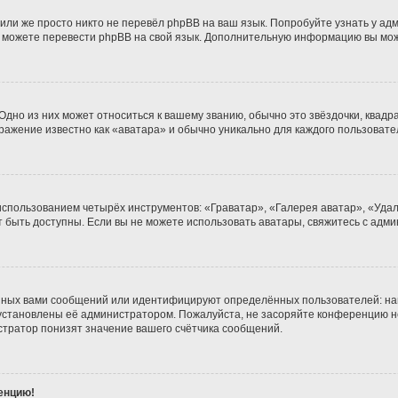
или же просто никто не перевёл phpBB на ваш язык. Попробуйте узнать у ад
ами можете перевести phpBB на свой язык. Дополнительную информацию вы мо
дно из них может относиться к вашему званию, обычно это звёздочки, квадра
бражение известно как «аватара» и обычно уникально для каждого пользовате
использованием четырёх инструментов: «Граватар», «Галерея аватар», «Уда
гут быть доступны. Если вы не можете использовать аватары, свяжитесь с а
нных вами сообщений или идентифицируют определённых пользователей: на
установлены её администратором. Пожалуйста, не засоряйте конференцию н
тратор понизят значение вашего счётчика сообщений.
ренцию!