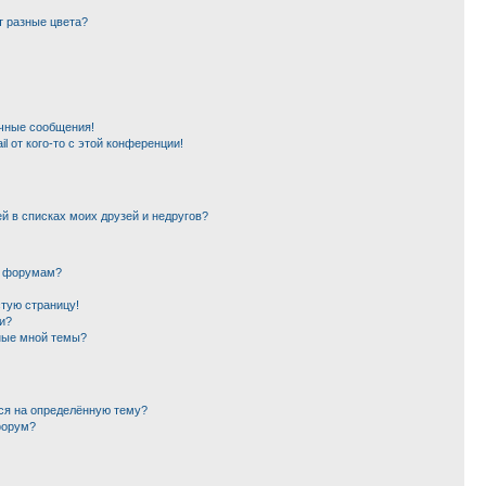
т разные цвета?
чные сообщения!
l от кого-то с этой конференции!
й в списках моих друзей и недругов?
и форумам?
стую страницу!
и?
ные мной темы?
ься на определённую тему?
форум?