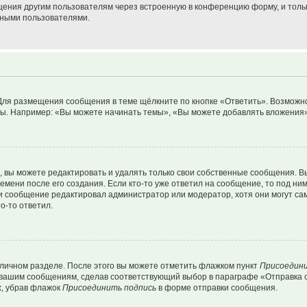
щения другим пользователям через встроенную в конференцию форму, и толь
мными пользователями.
Для размещения сообщения в теме щёлкните по кнопке «Ответить». Возможно
ы. Например: «Вы можете начинать темы», «Вы можете добавлять вложения» 
вы можете редактировать и удалять только свои собственные сообщения. В
емени после его создания. Если кто-то уже ответил на сообщение, то под ни
сли сообщение редактировал администратор или модератор, хотя они могут са
о-то ответил.
 личном разделе. После этого вы можете отметить флажком пункт
Присоедини
 вашим сообщениям, сделав соответствующий выбор в параграфе «Отправка 
х, убрав флажок
Присоединить подпись
в форме отправки сообщения.