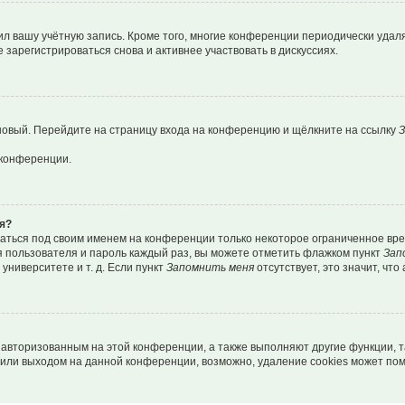
ил вашу учётную запись. Кроме того, многие конференции периодически уда
зарегистрироваться снова и активнее участвовать в дискуссиях.
 новый. Перейдите на страницу входа на конференцию и щёлкните на ссылку
З
 конференции.
я?
ваться под своим именем на конференции только некоторое ограниченное врем
я пользователя и пароль каждый раз, вы можете отметить флажком пункт
Зап
ниверситете и т. д. Если пункт
Запомнить меня
отсутствует, это значит, чт
я авторизованным на этой конференции, а также выполняют другие функции, 
или выходом на данной конференции, возможно, удаление cookies может пом