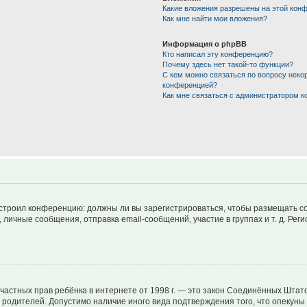
Какие вложения разрешены на этой кон
Как мне найти мои вложения?
Информация о phpBB
Кто написал эту конференцию?
Почему здесь нет такой-то функции?
С кем можно связаться по вопросу неко
конференцией?
Как мне связаться с администратором 
 настроил конференцию: должны ли вы зарегистрироваться, чтобы размещать 
чные сообщения, отправка email-сообщений, участие в группах и т. д. Регис
ащите частных прав ребёнка в интернете от 1998 г. — это закон Соединённых Ш
е родителей. Допустимо наличие иного вида подтверждения того, что опек