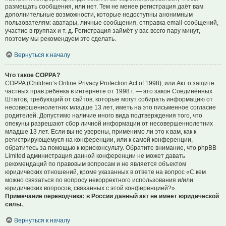
размещать сообщения, или нет. Тем не менее регистрация даёт вам
дополнительные возможности, которые недоступны анонимным
пользователям: аватары, личные сообщения, отправка email-сообщений,
участие в группах и т. д. Регистрация займёт у вас всего пару минут,
поэтому мы рекомендуем это сделать.
Вернуться к началу
Что такое COPPA?
COPPA (Children’s Online Privacy Protection Act of 1998), или Акт о защите
частных прав ребёнка в интернете от 1998 г. — это закон Соединённых
Штатов, требующий от сайтов, которые могут собирать информацию от
несовершеннолетних младше 13 лет, иметь на это письменное согласие
родителей. Допустимо наличие иного вида подтверждения того, что
опекуны разрешают сбор личной информации от несовершеннолетних
младше 13 лет. Если вы не уверены, применимо ли это к вам, как к
регистрирующемуся на конференции, или к самой конференции,
обратитесь за помощью к юрисконсульту. Обратите внимание, что phpBB
Limited администрация данной конференции не может давать
рекомендаций по правовым вопросам и не является объектом
юридических отношений, кроме указанных в ответе на вопрос «С кем
можно связаться по вопросу некорректного использования и/или
юридических вопросов, связанных с этой конференцией?».
Примечание переводчика: в России данный акт не имеет юридической
силы.
.
Вернуться к началу