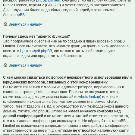
распространяется
phpBB Limited
. Оно доступно на условиях GNU General
Public Licence, версии 2 (GPL-2.0) и может свободно распространяться.
Для получения более подробных сведений перейдите по ссылке
About phpBB
.
Вернуться к началу
Почему здесь нет такой-то функции?
Это программное обеспечение было создано и лицензировано phpBB
Limited. Если вы считаете, что какая-то функция должна быть добавлена,
посетите
Центр идей phpBB
, где можно отдать свой голос за уже
поданные идеи или предложить собственные.
Вернуться к началу
С кем можно связаться по вопросу некорректного использования и/или
юридических вопросов, связанных с этой конференцией?
Вы можете связаться с любым из администраторов, перечисленных в
списке на странице «Наша команда». Если вы не получили ответа,
свяжитесь с владельцем домена (сделайте
whois lookup
) или, если
конференция находится на бесплатном домене (например, chat.ru,
Yahoo!, free.fr, f2s.com и т. п.), с руководством или техподдержкой данного
домена. Учтите, что phpBB Limited
не имеет никакого контроля над
данной конференцией
и не может нести никакой ответственности за то,
кем и как данная конференция используется. Не обращайтесь к phpBB
Limited по юридическим вопросам (о приостановке работы конференции,
ответственности за неё и т. д.), которые
не относятся напрямую
к сайту