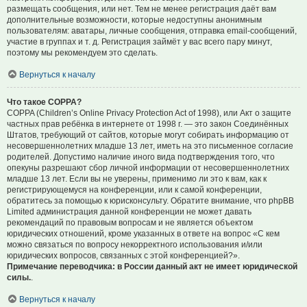
размещать сообщения, или нет. Тем не менее регистрация даёт вам
дополнительные возможности, которые недоступны анонимным
пользователям: аватары, личные сообщения, отправка email-сообщений,
участие в группах и т. д. Регистрация займёт у вас всего пару минут,
поэтому мы рекомендуем это сделать.
Вернуться к началу
Что такое COPPA?
COPPA (Children’s Online Privacy Protection Act of 1998), или Акт о защите
частных прав ребёнка в интернете от 1998 г. — это закон Соединённых
Штатов, требующий от сайтов, которые могут собирать информацию от
несовершеннолетних младше 13 лет, иметь на это письменное согласие
родителей. Допустимо наличие иного вида подтверждения того, что
опекуны разрешают сбор личной информации от несовершеннолетних
младше 13 лет. Если вы не уверены, применимо ли это к вам, как к
регистрирующемуся на конференции, или к самой конференции,
обратитесь за помощью к юрисконсульту. Обратите внимание, что phpBB
Limited администрация данной конференции не может давать
рекомендаций по правовым вопросам и не является объектом
юридических отношений, кроме указанных в ответе на вопрос «С кем
можно связаться по вопросу некорректного использования и/или
юридических вопросов, связанных с этой конференцией?».
Примечание переводчика: в России данный акт не имеет юридической
силы.
.
Вернуться к началу