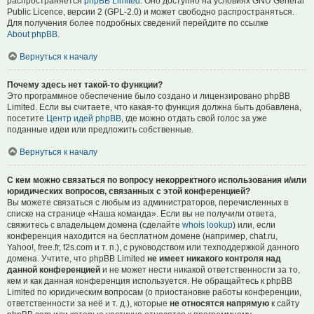
распространяется
phpBB Limited
. Оно доступно на условиях GNU General
Public Licence, версии 2 (GPL-2.0) и может свободно распространяться.
Для получения более подробных сведений перейдите по ссылке
About phpBB
.
Вернуться к началу
Почему здесь нет такой-то функции?
Это программное обеспечение было создано и лицензировано phpBB
Limited. Если вы считаете, что какая-то функция должна быть добавлена,
посетите
Центр идей phpBB
, где можно отдать свой голос за уже
поданные идеи или предложить собственные.
Вернуться к началу
С кем можно связаться по вопросу некорректного использования и/или
юридических вопросов, связанных с этой конференцией?
Вы можете связаться с любым из администраторов, перечисленных в
списке на странице «Наша команда». Если вы не получили ответа,
свяжитесь с владельцем домена (сделайте
whois lookup
) или, если
конференция находится на бесплатном домене (например, chat.ru,
Yahoo!, free.fr, f2s.com и т. п.), с руководством или техподдержкой данного
домена. Учтите, что phpBB Limited
не имеет никакого контроля над
данной конференцией
и не может нести никакой ответственности за то,
кем и как данная конференция используется. Не обращайтесь к phpBB
Limited по юридическим вопросам (о приостановке работы конференции,
ответственности за неё и т. д.), которые
не относятся напрямую
к сайту