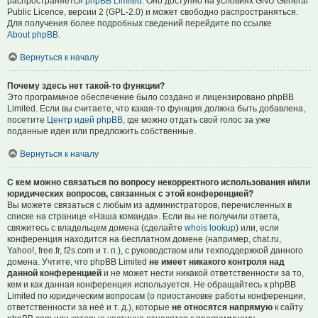
распространяется
phpBB Limited
. Оно доступно на условиях GNU General
Public Licence, версии 2 (GPL-2.0) и может свободно распространяться.
Для получения более подробных сведений перейдите по ссылке
About phpBB
.
Вернуться к началу
Почему здесь нет такой-то функции?
Это программное обеспечение было создано и лицензировано phpBB
Limited. Если вы считаете, что какая-то функция должна быть добавлена,
посетите
Центр идей phpBB
, где можно отдать свой голос за уже
поданные идеи или предложить собственные.
Вернуться к началу
С кем можно связаться по вопросу некорректного использования и/или
юридических вопросов, связанных с этой конференцией?
Вы можете связаться с любым из администраторов, перечисленных в
списке на странице «Наша команда». Если вы не получили ответа,
свяжитесь с владельцем домена (сделайте
whois lookup
) или, если
конференция находится на бесплатном домене (например, chat.ru,
Yahoo!, free.fr, f2s.com и т. п.), с руководством или техподдержкой данного
домена. Учтите, что phpBB Limited
не имеет никакого контроля над
данной конференцией
и не может нести никакой ответственности за то,
кем и как данная конференция используется. Не обращайтесь к phpBB
Limited по юридическим вопросам (о приостановке работы конференции,
ответственности за неё и т. д.), которые
не относятся напрямую
к сайту