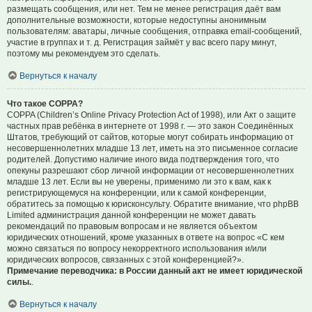
размещать сообщения, или нет. Тем не менее регистрация даёт вам
дополнительные возможности, которые недоступны анонимным
пользователям: аватары, личные сообщения, отправка email-сообщений,
участие в группах и т. д. Регистрация займёт у вас всего пару минут,
поэтому мы рекомендуем это сделать.
Вернуться к началу
Что такое COPPA?
COPPA (Children’s Online Privacy Protection Act of 1998), или Акт о защите
частных прав ребёнка в интернете от 1998 г. — это закон Соединённых
Штатов, требующий от сайтов, которые могут собирать информацию от
несовершеннолетних младше 13 лет, иметь на это письменное согласие
родителей. Допустимо наличие иного вида подтверждения того, что
опекуны разрешают сбор личной информации от несовершеннолетних
младше 13 лет. Если вы не уверены, применимо ли это к вам, как к
регистрирующемуся на конференции, или к самой конференции,
обратитесь за помощью к юрисконсульту. Обратите внимание, что phpBB
Limited администрация данной конференции не может давать
рекомендаций по правовым вопросам и не является объектом
юридических отношений, кроме указанных в ответе на вопрос «С кем
можно связаться по вопросу некорректного использования и/или
юридических вопросов, связанных с этой конференцией?».
Примечание переводчика: в России данный акт не имеет юридической
силы.
.
Вернуться к началу