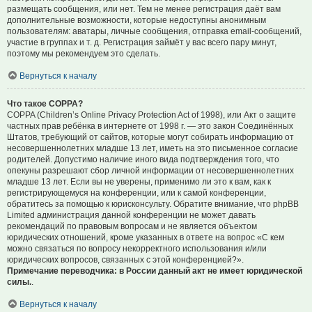
размещать сообщения, или нет. Тем не менее регистрация даёт вам
дополнительные возможности, которые недоступны анонимным
пользователям: аватары, личные сообщения, отправка email-сообщений,
участие в группах и т. д. Регистрация займёт у вас всего пару минут,
поэтому мы рекомендуем это сделать.
Вернуться к началу
Что такое COPPA?
COPPA (Children’s Online Privacy Protection Act of 1998), или Акт о защите
частных прав ребёнка в интернете от 1998 г. — это закон Соединённых
Штатов, требующий от сайтов, которые могут собирать информацию от
несовершеннолетних младше 13 лет, иметь на это письменное согласие
родителей. Допустимо наличие иного вида подтверждения того, что
опекуны разрешают сбор личной информации от несовершеннолетних
младше 13 лет. Если вы не уверены, применимо ли это к вам, как к
регистрирующемуся на конференции, или к самой конференции,
обратитесь за помощью к юрисконсульту. Обратите внимание, что phpBB
Limited администрация данной конференции не может давать
рекомендаций по правовым вопросам и не является объектом
юридических отношений, кроме указанных в ответе на вопрос «С кем
можно связаться по вопросу некорректного использования и/или
юридических вопросов, связанных с этой конференцией?».
Примечание переводчика: в России данный акт не имеет юридической
силы.
.
Вернуться к началу