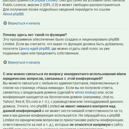
распространяется
phpBB Limited
. Оно доступно на условиях GNU General
Public Licence, версии 2 (GPL-2.0) и может свободно распространяться.
Для получения более подробных сведений перейдите по ссылке
About phpBB
.
Вернуться к началу
Почему здесь нет такой-то функции?
Это программное обеспечение было создано и лицензировано phpBB
Limited. Если вы считаете, что какая-то функция должна быть добавлена,
посетите
Центр идей phpBB
, где можно отдать свой голос за уже
поданные идеи или предложить собственные.
Вернуться к началу
С кем можно связаться по вопросу некорректного использования и/или
юридических вопросов, связанных с этой конференцией?
Вы можете связаться с любым из администраторов, перечисленных в
списке на странице «Наша команда». Если вы не получили ответа,
свяжитесь с владельцем домена (сделайте
whois lookup
) или, если
конференция находится на бесплатном домене (например, chat.ru,
Yahoo!, free.fr, f2s.com и т. п.), с руководством или техподдержкой данного
домена. Учтите, что phpBB Limited
не имеет никакого контроля над
данной конференцией
и не может нести никакой ответственности за то,
кем и как данная конференция используется. Не обращайтесь к phpBB
Limited по юридическим вопросам (о приостановке работы конференции,
ответственности за неё и т. д.), которые
не относятся напрямую
к сайту