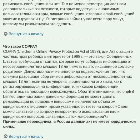
размещать сообщения, или нет. Тем не менее регистрация даёт вам
дополнительные возможности, которые недоступны анонимным
пользователям: аватары, личные сообщения, отправка email-сообщений,
участие в группах и т. д. Регистрация займёт у вас всего пару минут,
поэтому мы рекомендуем это сделать.
Вернуться к началу
Что такое COPPA?
COPPA (Children’s Online Privacy Protection Act of 1998), или Акт о защите
частных прав ребёнка в интернете от 1998 г. — это закон Соединённых
Штатов, требующий от сайтов, которые могут собирать информацию от
несовершеннолетних младше 13 лет, иметь на это письменное согласие
родителей. Допустимо наличие иного вида подтверждения того, что
опекуны разрешают сбор личной информации от несовершеннолетних
младше 13 лет. Если вы не уверены, применимо ли это к вам, как к
регистрирующемуся на конференции, или к самой конференции,
обратитесь за помощью к юрисконсульту. Обратите внимание, что phpBB
Limited администрация данной конференции не может давать
рекомендаций по правовым вопросам и не является объектом
юридических отношений, кроме указанных в ответе на вопрос «С кем
можно связаться по вопросу некорректного использования и/или
юридических вопросов, связанных с этой конференцией?».
Примечание переводчика: в России данный акт не имеет юридической
силы.
.
Вернуться к началу