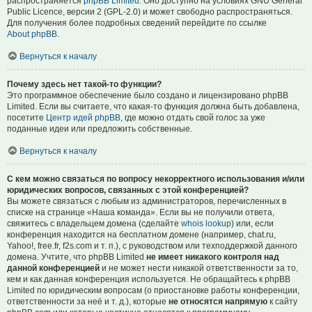
распространяется
phpBB Limited
. Оно доступно на условиях GNU General
Public Licence, версии 2 (GPL-2.0) и может свободно распространяться.
Для получения более подробных сведений перейдите по ссылке
About phpBB
.
Вернуться к началу
Почему здесь нет такой-то функции?
Это программное обеспечение было создано и лицензировано phpBB
Limited. Если вы считаете, что какая-то функция должна быть добавлена,
посетите
Центр идей phpBB
, где можно отдать свой голос за уже
поданные идеи или предложить собственные.
Вернуться к началу
С кем можно связаться по вопросу некорректного использования и/или
юридических вопросов, связанных с этой конференцией?
Вы можете связаться с любым из администраторов, перечисленных в
списке на странице «Наша команда». Если вы не получили ответа,
свяжитесь с владельцем домена (сделайте
whois lookup
) или, если
конференция находится на бесплатном домене (например, chat.ru,
Yahoo!, free.fr, f2s.com и т. п.), с руководством или техподдержкой данного
домена. Учтите, что phpBB Limited
не имеет никакого контроля над
данной конференцией
и не может нести никакой ответственности за то,
кем и как данная конференция используется. Не обращайтесь к phpBB
Limited по юридическим вопросам (о приостановке работы конференции,
ответственности за неё и т. д.), которые
не относятся напрямую
к сайту