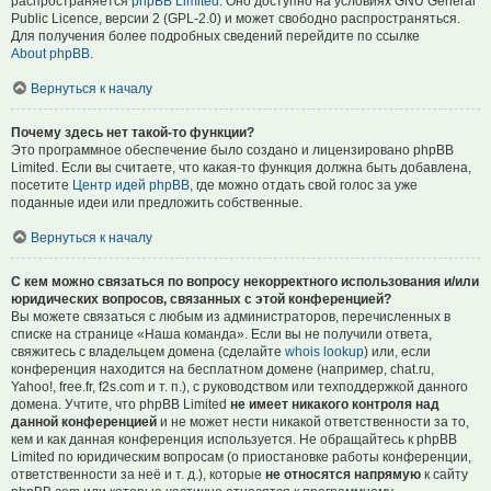
распространяется
phpBB Limited
. Оно доступно на условиях GNU General
Public Licence, версии 2 (GPL-2.0) и может свободно распространяться.
Для получения более подробных сведений перейдите по ссылке
About phpBB
.
Вернуться к началу
Почему здесь нет такой-то функции?
Это программное обеспечение было создано и лицензировано phpBB
Limited. Если вы считаете, что какая-то функция должна быть добавлена,
посетите
Центр идей phpBB
, где можно отдать свой голос за уже
поданные идеи или предложить собственные.
Вернуться к началу
С кем можно связаться по вопросу некорректного использования и/или
юридических вопросов, связанных с этой конференцией?
Вы можете связаться с любым из администраторов, перечисленных в
списке на странице «Наша команда». Если вы не получили ответа,
свяжитесь с владельцем домена (сделайте
whois lookup
) или, если
конференция находится на бесплатном домене (например, chat.ru,
Yahoo!, free.fr, f2s.com и т. п.), с руководством или техподдержкой данного
домена. Учтите, что phpBB Limited
не имеет никакого контроля над
данной конференцией
и не может нести никакой ответственности за то,
кем и как данная конференция используется. Не обращайтесь к phpBB
Limited по юридическим вопросам (о приостановке работы конференции,
ответственности за неё и т. д.), которые
не относятся напрямую
к сайту