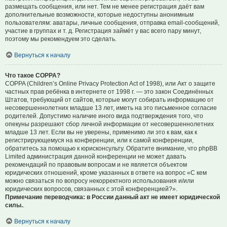
размещать сообщения, или нет. Тем не менее регистрация даёт вам
дополнительные возможности, которые недоступны анонимным
пользователям: аватары, личные сообщения, отправка email-сообщений,
участие в группах и т. д. Регистрация займёт у вас всего пару минут,
поэтому мы рекомендуем это сделать.
Вернуться к началу
Что такое COPPA?
COPPA (Children’s Online Privacy Protection Act of 1998), или Акт о защите
частных прав ребёнка в интернете от 1998 г. — это закон Соединённых
Штатов, требующий от сайтов, которые могут собирать информацию от
несовершеннолетних младше 13 лет, иметь на это письменное согласие
родителей. Допустимо наличие иного вида подтверждения того, что
опекуны разрешают сбор личной информации от несовершеннолетних
младше 13 лет. Если вы не уверены, применимо ли это к вам, как к
регистрирующемуся на конференции, или к самой конференции,
обратитесь за помощью к юрисконсульту. Обратите внимание, что phpBB
Limited администрация данной конференции не может давать
рекомендаций по правовым вопросам и не является объектом
юридических отношений, кроме указанных в ответе на вопрос «С кем
можно связаться по вопросу некорректного использования и/или
юридических вопросов, связанных с этой конференцией?».
Примечание переводчика: в России данный акт не имеет юридической
силы.
.
Вернуться к началу