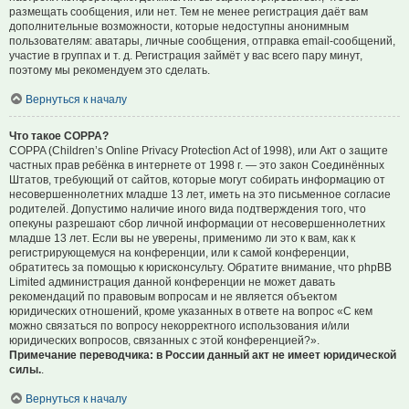
размещать сообщения, или нет. Тем не менее регистрация даёт вам
дополнительные возможности, которые недоступны анонимным
пользователям: аватары, личные сообщения, отправка email-сообщений,
участие в группах и т. д. Регистрация займёт у вас всего пару минут,
поэтому мы рекомендуем это сделать.
Вернуться к началу
Что такое COPPA?
COPPA (Children’s Online Privacy Protection Act of 1998), или Акт о защите
частных прав ребёнка в интернете от 1998 г. — это закон Соединённых
Штатов, требующий от сайтов, которые могут собирать информацию от
несовершеннолетних младше 13 лет, иметь на это письменное согласие
родителей. Допустимо наличие иного вида подтверждения того, что
опекуны разрешают сбор личной информации от несовершеннолетних
младше 13 лет. Если вы не уверены, применимо ли это к вам, как к
регистрирующемуся на конференции, или к самой конференции,
обратитесь за помощью к юрисконсульту. Обратите внимание, что phpBB
Limited администрация данной конференции не может давать
рекомендаций по правовым вопросам и не является объектом
юридических отношений, кроме указанных в ответе на вопрос «С кем
можно связаться по вопросу некорректного использования и/или
юридических вопросов, связанных с этой конференцией?».
Примечание переводчика: в России данный акт не имеет юридической
силы.
.
Вернуться к началу