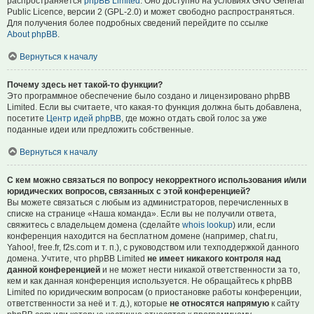
распространяется
phpBB Limited
. Оно доступно на условиях GNU General
Public Licence, версии 2 (GPL-2.0) и может свободно распространяться.
Для получения более подробных сведений перейдите по ссылке
About phpBB
.
Вернуться к началу
Почему здесь нет такой-то функции?
Это программное обеспечение было создано и лицензировано phpBB
Limited. Если вы считаете, что какая-то функция должна быть добавлена,
посетите
Центр идей phpBB
, где можно отдать свой голос за уже
поданные идеи или предложить собственные.
Вернуться к началу
С кем можно связаться по вопросу некорректного использования и/или
юридических вопросов, связанных с этой конференцией?
Вы можете связаться с любым из администраторов, перечисленных в
списке на странице «Наша команда». Если вы не получили ответа,
свяжитесь с владельцем домена (сделайте
whois lookup
) или, если
конференция находится на бесплатном домене (например, chat.ru,
Yahoo!, free.fr, f2s.com и т. п.), с руководством или техподдержкой данного
домена. Учтите, что phpBB Limited
не имеет никакого контроля над
данной конференцией
и не может нести никакой ответственности за то,
кем и как данная конференция используется. Не обращайтесь к phpBB
Limited по юридическим вопросам (о приостановке работы конференции,
ответственности за неё и т. д.), которые
не относятся напрямую
к сайту