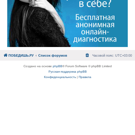
ПОБЕДИШЬ.РУ
Список форумов
Часовой пояс:
UTC+03:00
Создано на основе
phpBB
® Forum Software © phpBB Limited
Русская поддержка phpBB
Конфиденциальность
|
Правила