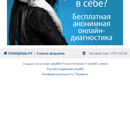
ПОБЕДИШЬ.РУ
Список форумов
Часовой пояс:
UTC+03:00
Создано на основе
phpBB
® Forum Software © phpBB Limited
Русская поддержка phpBB
Конфиденциальность
|
Правила