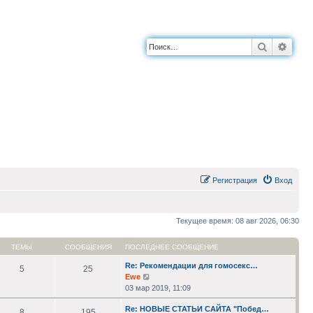
Поиск
Расш
Регистрация
Вход
Текущее время: 08 авг 2026, 06:30
ТЕМЫ
СООБЩЕНИЯ
ПОСЛЕДНЕЕ СООБЩЕНИЕ
Re: Рекомендации для гомосекс…
5
25
Перейти
Ewe
к
03 мар 2019, 11:09
последнему
Re: НОВЫЕ СТАТЬИ САЙТА "Побед…
сообщению
8
195