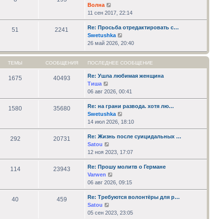
Перейти
Волна
к
11 сен 2017, 22:14
последнему
Re: Просьба отредактировать с…
сообщению
51
2241
Перейти
Swetushka
к
26 май 2026, 20:40
последнему
сообщению
ТЕМЫ
СООБЩЕНИЯ
ПОСЛЕДНЕЕ СООБЩЕНИЕ
Re: Ушла любимая женщина
1675
40493
Перейти
Тиша
к
06 авг 2026, 00:41
последнему
Re: на грани развода. хотя лю…
сообщению
1580
35680
Перейти
Swetushka
к
14 июл 2026, 18:10
последнему
Re: Жизнь после суицидальных …
сообщению
292
20731
Перейти
Satou
к
12 ноя 2023, 17:07
последнему
Re: Прошу молитв о Германе
сообщению
114
23943
Перейти
Varwen
к
06 авг 2026, 09:15
последнему
Re: Требуются волонтёры для р…
сообщению
40
459
Перейти
Satou
к
05 сен 2023, 23:05