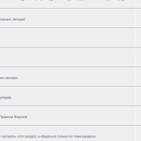
тельные эмоции!
ими связано
уицида.
 Правила Форума!
 засорять этот раздел, а общаться только по теме раздела