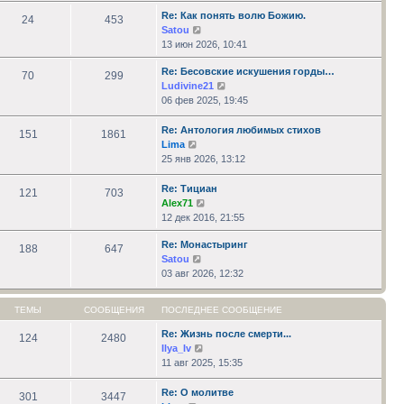
последнему
Re: Как понять волю Божию.
сообщению
24
453
Перейти
Satou
к
13 июн 2026, 10:41
последнему
Re: Бесовские искушения горды…
сообщению
70
299
Перейти
Ludivine21
к
06 фев 2025, 19:45
последнему
сообщению
Re: Антология любимых стихов
151
1861
Перейти
Lima
к
25 янв 2026, 13:12
последнему
сообщению
Re: Тициан
121
703
Перейти
Alex71
к
12 дек 2016, 21:55
последнему
Re: Монастыринг
сообщению
188
647
Перейти
Satou
к
03 авг 2026, 12:32
последнему
сообщению
ТЕМЫ
СООБЩЕНИЯ
ПОСЛЕДНЕЕ СООБЩЕНИЕ
Re: Жизнь после смерти...
124
2480
Перейти
Ilya_Iv
к
11 авг 2025, 15:35
последнему
сообщению
Re: О молитве
301
3447