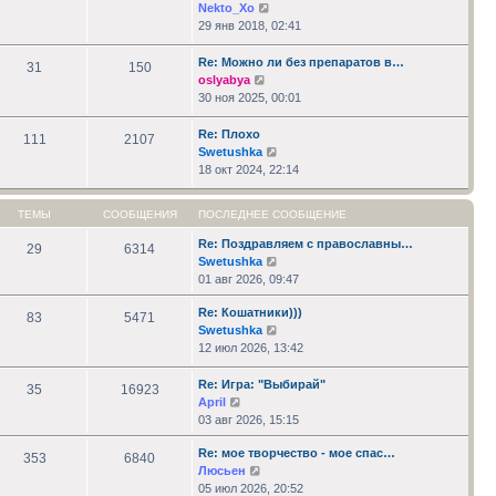
Перейти
Nekto_Xo
к
29 янв 2018, 02:41
последнему
сообщению
Re: Можно ли без препаратов в…
31
150
Перейти
oslyabya
к
30 ноя 2025, 00:01
последнему
сообщению
Re: Плохо
111
2107
Перейти
Swetushka
к
18 окт 2024, 22:14
последнему
сообщению
ТЕМЫ
СООБЩЕНИЯ
ПОСЛЕДНЕЕ СООБЩЕНИЕ
Re: Поздравляем с православны…
29
6314
Перейти
Swetushka
к
01 авг 2026, 09:47
последнему
Re: Кошатники)))
сообщению
83
5471
Перейти
Swetushka
к
12 июл 2026, 13:42
последнему
сообщению
Re: Игра: "Выбирай"
35
16923
Перейти
April
к
03 авг 2026, 15:15
последнему
Re: мое творчество - мое спас…
сообщению
353
6840
Перейти
Люсьен
к
05 июл 2026, 20:52