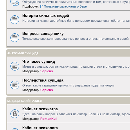
Обсуждение различных религиозных вопросов и тем, связанных с суи
Подфорум:
Полезные материалы о Вере
Истории сильных людей
Истории из жизни, достойные быть примером преодоления обстоятельс
Вопросы священнику
Только реально заинтересованные вопросы о том, что связано с верой
АНАТОМИЯ СУИЦИДА
Что такое суицид
Мотивы суицида, романтика суицида, традиции стран в отношении су, о 
Модератор:
Sopiens
Последствия суицида
О том, какие страдания приносит суицид нам и другим людям
Модератор:
Sopiens
МЕДИЦИНСКИЙ РАЗДЕЛ
Кабинет психиатра
Здесь на ваши вопросы отвечает психиатр. Если Вы не психиатр, зде
Модератор:
RomanKul
Кабинет психолога