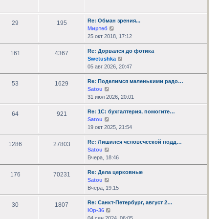
последнему
сообщению
Re: Обман зрения...
29
195
Перейти
Миртеб
к
25 окт 2018, 17:12
последнему
Re: Дорвался до фотика
сообщению
161
4367
Перейти
Swetushka
к
05 авг 2026, 20:47
последнему
Re: Поделимся маленькими радо…
сообщению
53
1629
Перейти
Satou
к
31 июл 2026, 20:01
последнему
Re: 1С: бухгалтерия, помогите…
сообщению
64
921
Перейти
Satou
к
19 окт 2025, 21:54
последнему
Re: Лишился человеческой подд…
сообщению
1286
27803
Перейти
Satou
к
Вчера, 18:46
последнему
Re: Дела церковные
сообщению
176
70231
Перейти
Satou
к
Вчера, 19:15
последнему
Re: Санкт-Петербург, август 2…
сообщению
30
1807
Перейти
Юр-36
к
04 сен 2024, 06:05