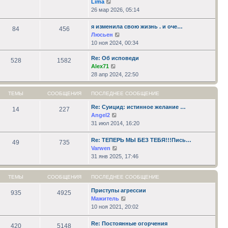
Перейти
Lima
к
26 мар 2026, 05:14
последнему
сообщению
я изменила свою жизнь . и оче…
84
456
Перейти
Люсьен
к
10 ноя 2024, 00:34
последнему
Re: Об исповеди
сообщению
528
1582
Перейти
Alex71
к
28 апр 2024, 22:50
последнему
сообщению
ТЕМЫ
СООБЩЕНИЯ
ПОСЛЕДНЕЕ СООБЩЕНИЕ
Re: Суицид: истинное желание …
14
227
Перейти
Angel2
к
31 июл 2014, 16:20
последнему
сообщению
Re: ТЕПЕРЬ МЫ БЕЗ ТЕБЯ!!!Пись…
49
735
Перейти
Varwen
к
31 янв 2025, 17:46
последнему
сообщению
ТЕМЫ
СООБЩЕНИЯ
ПОСЛЕДНЕЕ СООБЩЕНИЕ
Приступы агрессии
935
4925
Перейти
Мажитель
к
10 ноя 2021, 20:02
последнему
сообщению
Re: Постоянные огорчения
420
5148