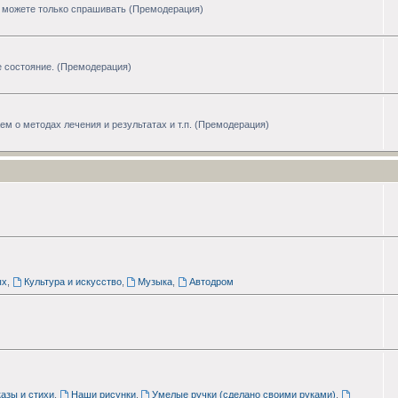
ы можете только спрашивать (Премодерация)
 состояние. (Премодерация)
 о методах лечения и результатах и т.п. (Премодерация)
ых
,
Культура и искусство
,
Музыка
,
Автодром
азы и стихи
,
Наши рисунки
,
Умелые ручки (сделано своими руками)
,