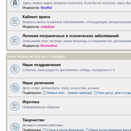
Здесь можно задать вопросы психологу. Если Вы не психолог, здесь В
Модератор:
Soulful
Кабинет врача
Вопросы врачу по разным заболеваниям, отягощающим эмоциональное
Модератор:
oslyabya
Лечение пограничных и психических заболеваний
Описываем опыт лечения, ищем больницы и специалистов, рассказываем
Модератор:
RomanKul
НАША ЖИЗНЬ (НЕ ВСЁ ЖЕ О СУИЦИДЕ!)
Наши поздравления
События, наши радости, достижения, победы, праздники и т.п.
Наши увлечения
Дети, спорт, автомобили, театр, искусство, музыка
Подфорумы:
Зверье мое... (живая природа)
,
Наш досуг, дом и отд
Игротека
Неформальное общение
Творчество
Делимся своими работами
Подфорумы:
Стихи и проза форумчан
,
Наши антисуицидные расск