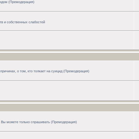
цидом (Премодерация)
тв и собственных слабостей
причинах, о том, кто толкает на суицид (Премодерация)
сь Вы можете только спрашивать (Премодерация)