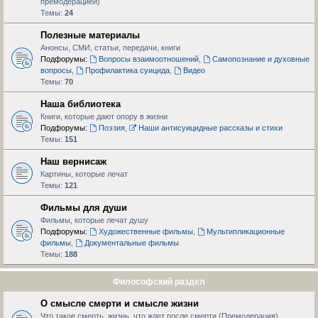
премодерацией)
Темы:
24
Полезные материалы
Анонсы, СМИ, статьи, передачи, книги
Подфорумы:
Вопросы взаимоотношений
,
Самопознание и духовные
вопросы
,
Профилактика суицида
,
Видео
Темы:
70
Наша библиотека
Книги, которые дают опору в жизни
Подфорумы:
Поэзия
,
Наши антисуицидные рассказы и стихи
Темы:
151
Наш вернисаж
Картины, которые лечат
Темы:
121
Фильмы для души
Фильмы, которые лечат душу
Подфорумы:
Художественные фильмы
,
Мультипликационные
фильмы
,
Документальные фильмы
Темы:
188
Философский раздел
О смысле смерти и смысле жизни
Что такое смерть, жизнь, что ждет после смерти (Премодерация)