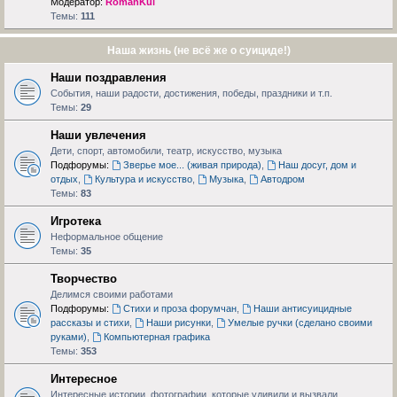
Модератор:
RomanKul
Темы:
111
Наша жизнь (не всё же о суициде!)
Наши поздравления
События, наши радости, достижения, победы, праздники и т.п.
Темы:
29
Наши увлечения
Дети, спорт, автомобили, театр, искусство, музыка
Подфорумы:
Зверье мое... (живая природа)
,
Наш досуг, дом и
отдых
,
Культура и искусство
,
Музыка
,
Автодром
Темы:
83
Игротека
Неформальное общение
Темы:
35
Творчество
Делимся своими работами
Подфорумы:
Стихи и проза форумчан
,
Наши антисуицидные
рассказы и стихи
,
Наши рисунки
,
Умелые ручки (сделано своими
руками)
,
Компьютерная графика
Темы:
353
Интересное
Интересные истории, фотографии, которые удивили и вызвали