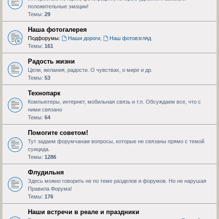
положительные эмоции!
Темы:
29
Наша фотогалерея
Подфорумы:
Наши дороги
,
Наш фотовзгляд
Темы:
161
Радость жизни
Цели, желания, радости. О чувствах, о мире и др.
Темы:
53
Технопарк
Компьютеры, интернет, мобильная связь и т.п. Обсуждаем все, что с
ними связано
Темы:
64
Помогите советом!
Тут задаем форумчанам вопросы, которые не связаны прямо с темой
суицида.
Темы:
1286
Флудильня
Здесь можно говорить не по теме разделов и форумов. Но не нарушая
Правила Форума!
Темы:
176
Наши встречи в реале и праздники