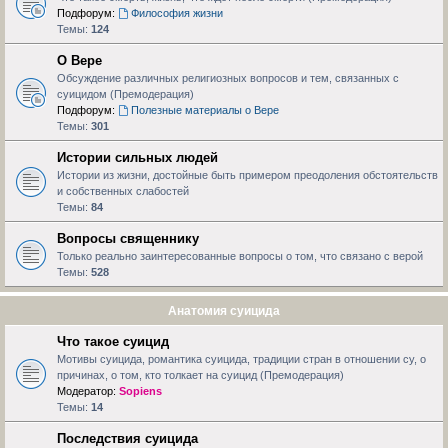
Подфорум:
Философия жизни
Темы:
124
О Вере
Обсуждение различных религиозных вопросов и тем, связанных с
суицидом (Премодерация)
Подфорум:
Полезные материалы о Вере
Темы:
301
Истории сильных людей
Истории из жизни, достойные быть примером преодоления обстоятельств
и собственных слабостей
Темы:
84
Вопросы священнику
Только реально заинтересованные вопросы о том, что связано с верой
Темы:
528
Анатомия суицида
Что такое суицид
Мотивы суицида, романтика суицида, традиции стран в отношении су, о
причинах, о том, кто толкает на суицид (Премодерация)
Модератор:
Sopiens
Темы:
14
Последствия суицида