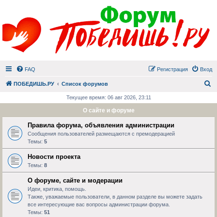
FAQ
Регистрация
Вход
П
ПОБЕДИШЬ.РУ
Список форумов
Текущее время: 06 авг 2026, 23:11
О сайте и форуме
Правила форума, объявления администрации
Сообщения пользователей размещаются с премодерацией
Темы:
5
Новости проекта
Темы:
8
О форуме, сайте и модерации
Идеи, критика, помощь.
Также, уважаемые пользователи, в данном разделе вы можете задать
все интересующие вас вопросы администрации форума.
Темы:
51