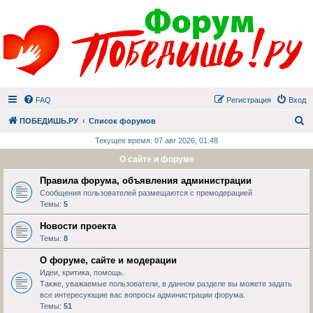
FAQ
Регистрация
Вход
П
ПОБЕДИШЬ.РУ
Список форумов
Текущее время: 07 авг 2026, 01:48
О сайте и форуме
Правила форума, объявления администрации
Сообщения пользователей размещаются с премодерацией
Темы:
5
Новости проекта
Темы:
8
О форуме, сайте и модерации
Идеи, критика, помощь.
Также, уважаемые пользователи, в данном разделе вы можете задать
все интересующие вас вопросы администрации форума.
Темы:
51