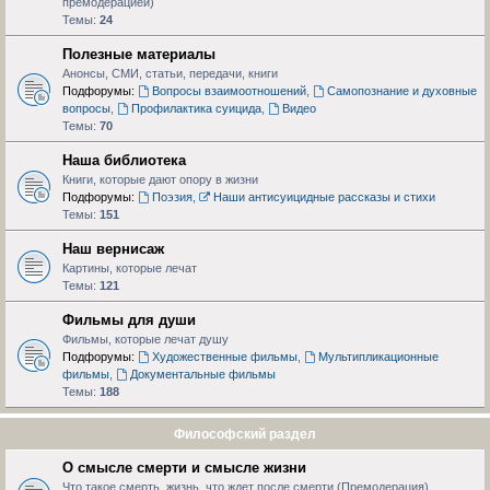
премодерацией)
Темы:
24
Полезные материалы
Анонсы, СМИ, статьи, передачи, книги
Подфорумы:
Вопросы взаимоотношений
,
Самопознание и духовные
вопросы
,
Профилактика суицида
,
Видео
Темы:
70
Наша библиотека
Книги, которые дают опору в жизни
Подфорумы:
Поэзия
,
Наши антисуицидные рассказы и стихи
Темы:
151
Наш вернисаж
Картины, которые лечат
Темы:
121
Фильмы для души
Фильмы, которые лечат душу
Подфорумы:
Художественные фильмы
,
Мультипликационные
фильмы
,
Документальные фильмы
Темы:
188
Философский раздел
О смысле смерти и смысле жизни
Что такое смерть, жизнь, что ждет после смерти (Премодерация)