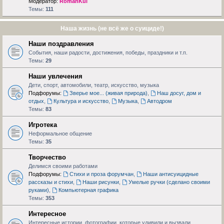
Модератор:
RomanKul
Темы:
111
Наша жизнь (не всё же о суициде!)
Наши поздравления
События, наши радости, достижения, победы, праздники и т.п.
Темы:
29
Наши увлечения
Дети, спорт, автомобили, театр, искусство, музыка
Подфорумы:
Зверье мое... (живая природа)
,
Наш досуг, дом и
отдых
,
Культура и искусство
,
Музыка
,
Автодром
Темы:
83
Игротека
Неформальное общение
Темы:
35
Творчество
Делимся своими работами
Подфорумы:
Стихи и проза форумчан
,
Наши антисуицидные
рассказы и стихи
,
Наши рисунки
,
Умелые ручки (сделано своими
руками)
,
Компьютерная графика
Темы:
353
Интересное
Интересные истории, фотографии, которые удивили и вызвали