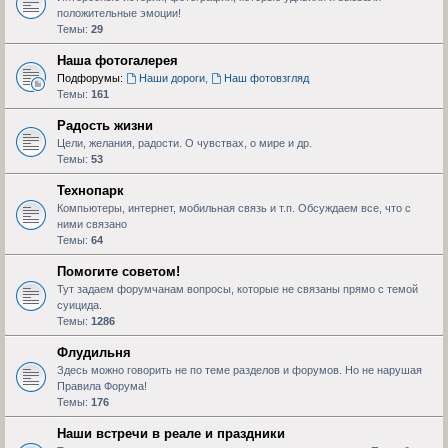
положительные эмоции!
Темы:
29
Наша фотогалерея
Подфорумы:
Наши дороги
,
Наш фотовзгляд
Темы:
161
Радость жизни
Цели, желания, радости. О чувствах, о мире и др.
Темы:
53
Технопарк
Компьютеры, интернет, мобильная связь и т.п. Обсуждаем все, что с
ними связано
Темы:
64
Помогите советом!
Тут задаем форумчанам вопросы, которые не связаны прямо с темой
суицида.
Темы:
1286
Флудильня
Здесь можно говорить не по теме разделов и форумов. Но не нарушая
Правила Форума!
Темы:
176
Наши встречи в реале и праздники