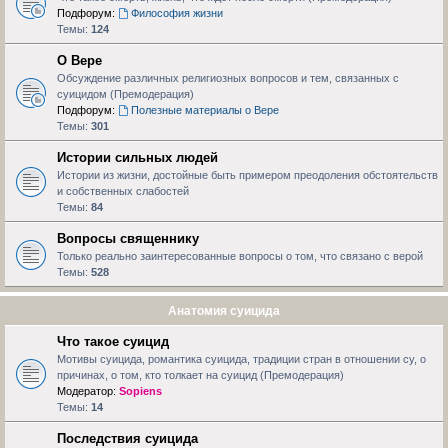
Подфорум:
Философия жизни
Темы:
124
О Вере
Обсуждение различных религиозных вопросов и тем, связанных с
суицидом (Премодерация)
Подфорум:
Полезные материалы о Вере
Темы:
301
Истории сильных людей
Истории из жизни, достойные быть примером преодоления обстоятельств
и собственных слабостей
Темы:
84
Вопросы священнику
Только реально заинтересованные вопросы о том, что связано с верой
Темы:
528
Анатомия суицида
Что такое суицид
Мотивы суицида, романтика суицида, традиции стран в отношении су, о
причинах, о том, кто толкает на суицид (Премодерация)
Модератор:
Sopiens
Темы:
14
Последствия суицида