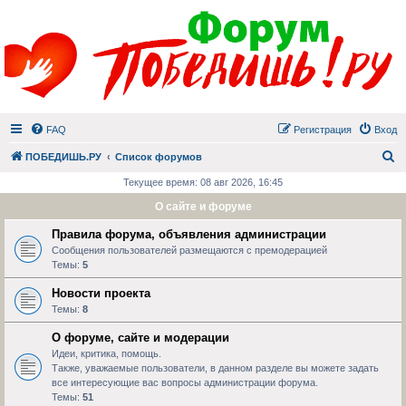
FAQ
Регистрация
Вход
П
ПОБЕДИШЬ.РУ
Список форумов
Текущее время: 08 авг 2026, 16:45
О сайте и форуме
Правила форума, объявления администрации
Сообщения пользователей размещаются с премодерацией
Темы:
5
Новости проекта
Темы:
8
О форуме, сайте и модерации
Идеи, критика, помощь.
Также, уважаемые пользователи, в данном разделе вы можете задать
все интересующие вас вопросы администрации форума.
Темы:
51