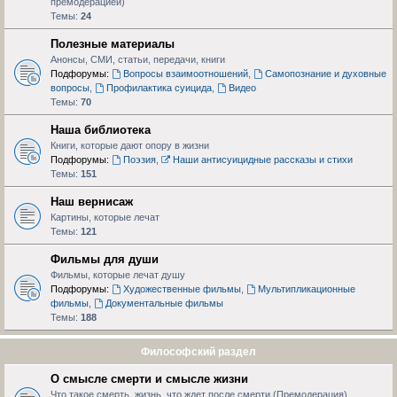
премодерацией)
Темы:
24
Полезные материалы
Анонсы, СМИ, статьи, передачи, книги
Подфорумы:
Вопросы взаимоотношений
,
Самопознание и духовные
вопросы
,
Профилактика суицида
,
Видео
Темы:
70
Наша библиотека
Книги, которые дают опору в жизни
Подфорумы:
Поэзия
,
Наши антисуицидные рассказы и стихи
Темы:
151
Наш вернисаж
Картины, которые лечат
Темы:
121
Фильмы для души
Фильмы, которые лечат душу
Подфорумы:
Художественные фильмы
,
Мультипликационные
фильмы
,
Документальные фильмы
Темы:
188
Философский раздел
О смысле смерти и смысле жизни
Что такое смерть, жизнь, что ждет после смерти (Премодерация)