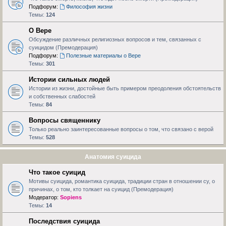
Подфорум:
Философия жизни
Темы:
124
О Вере
Обсуждение различных религиозных вопросов и тем, связанных с
суицидом (Премодерация)
Подфорум:
Полезные материалы о Вере
Темы:
301
Истории сильных людей
Истории из жизни, достойные быть примером преодоления обстоятельств
и собственных слабостей
Темы:
84
Вопросы священнику
Только реально заинтересованные вопросы о том, что связано с верой
Темы:
528
Анатомия суицида
Что такое суицид
Мотивы суицида, романтика суицида, традиции стран в отношении су, о
причинах, о том, кто толкает на суицид (Премодерация)
Модератор:
Sopiens
Темы:
14
Последствия суицида