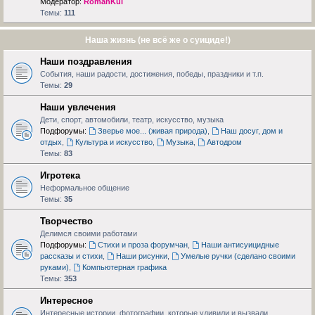
Модератор:
RomanKul
Темы:
111
Наша жизнь (не всё же о суициде!)
Наши поздравления
События, наши радости, достижения, победы, праздники и т.п.
Темы:
29
Наши увлечения
Дети, спорт, автомобили, театр, искусство, музыка
Подфорумы:
Зверье мое... (живая природа)
,
Наш досуг, дом и
отдых
,
Культура и искусство
,
Музыка
,
Автодром
Темы:
83
Игротека
Неформальное общение
Темы:
35
Творчество
Делимся своими работами
Подфорумы:
Стихи и проза форумчан
,
Наши антисуицидные
рассказы и стихи
,
Наши рисунки
,
Умелые ручки (сделано своими
руками)
,
Компьютерная графика
Темы:
353
Интересное
Интересные истории, фотографии, которые удивили и вызвали