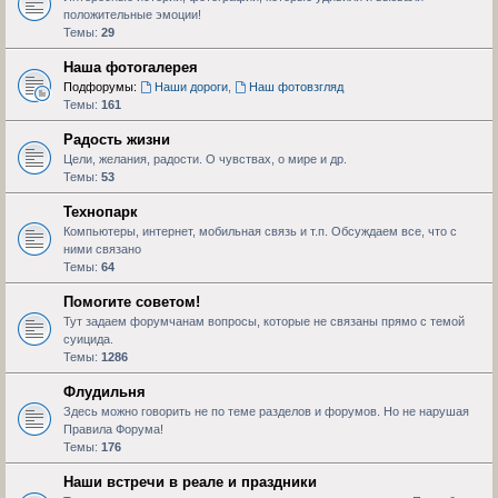
положительные эмоции!
Темы:
29
Наша фотогалерея
Подфорумы:
Наши дороги
,
Наш фотовзгляд
Темы:
161
Радость жизни
Цели, желания, радости. О чувствах, о мире и др.
Темы:
53
Технопарк
Компьютеры, интернет, мобильная связь и т.п. Обсуждаем все, что с
ними связано
Темы:
64
Помогите советом!
Тут задаем форумчанам вопросы, которые не связаны прямо с темой
суицида.
Темы:
1286
Флудильня
Здесь можно говорить не по теме разделов и форумов. Но не нарушая
Правила Форума!
Темы:
176
Наши встречи в реале и праздники