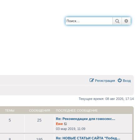
Поиск
Расш
Регистрация
Вход
Текущее время: 08 авг 2026, 17:14
ТЕМЫ
СООБЩЕНИЯ
ПОСЛЕДНЕЕ СООБЩЕНИЕ
Re: Рекомендации для гомосекс…
5
25
Перейти
Ewe
к
03 мар 2019, 11:09
последнему
Re: НОВЫЕ СТАТЬИ САЙТА "Побед…
сообщению
8
195