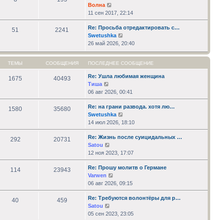
Перейти
Волна
к
11 сен 2017, 22:14
последнему
Re: Просьба отредактировать с…
сообщению
51
2241
Перейти
Swetushka
к
26 май 2026, 20:40
последнему
сообщению
ТЕМЫ
СООБЩЕНИЯ
ПОСЛЕДНЕЕ СООБЩЕНИЕ
Re: Ушла любимая женщина
1675
40493
Перейти
Тиша
к
06 авг 2026, 00:41
последнему
Re: на грани развода. хотя лю…
сообщению
1580
35680
Перейти
Swetushka
к
14 июл 2026, 18:10
последнему
Re: Жизнь после суицидальных …
сообщению
292
20731
Перейти
Satou
к
12 ноя 2023, 17:07
последнему
Re: Прошу молитв о Германе
сообщению
114
23943
Перейти
Varwen
к
06 авг 2026, 09:15
последнему
Re: Требуются волонтёры для р…
сообщению
40
459
Перейти
Satou
к
05 сен 2023, 23:05