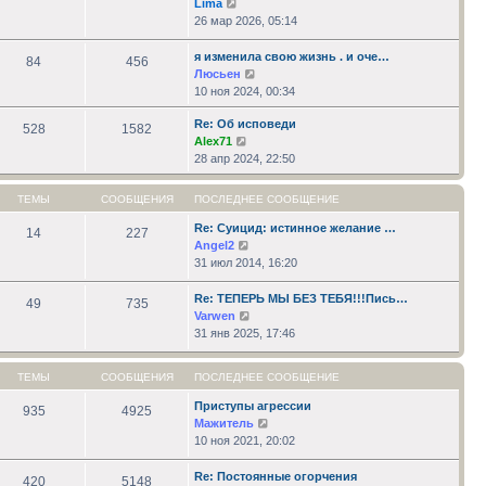
Перейти
Lima
к
26 мар 2026, 05:14
последнему
сообщению
я изменила свою жизнь . и оче…
84
456
Перейти
Люсьен
к
10 ноя 2024, 00:34
последнему
Re: Об исповеди
сообщению
528
1582
Перейти
Alex71
к
28 апр 2024, 22:50
последнему
сообщению
ТЕМЫ
СООБЩЕНИЯ
ПОСЛЕДНЕЕ СООБЩЕНИЕ
Re: Суицид: истинное желание …
14
227
Перейти
Angel2
к
31 июл 2014, 16:20
последнему
сообщению
Re: ТЕПЕРЬ МЫ БЕЗ ТЕБЯ!!!Пись…
49
735
Перейти
Varwen
к
31 янв 2025, 17:46
последнему
сообщению
ТЕМЫ
СООБЩЕНИЯ
ПОСЛЕДНЕЕ СООБЩЕНИЕ
Приступы агрессии
935
4925
Перейти
Мажитель
к
10 ноя 2021, 20:02
последнему
сообщению
Re: Постоянные огорчения
420
5148