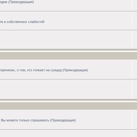
цидом (Премодерация)
тв и собственных слабостей
причинах, о том, кто толкает на суицид (Премодерация)
сь Вы можете только спрашивать (Премодерация)