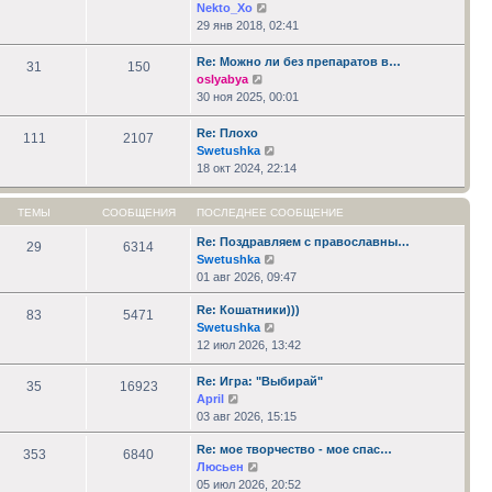
Перейти
Nekto_Xo
к
29 янв 2018, 02:41
последнему
сообщению
Re: Можно ли без препаратов в…
31
150
Перейти
oslyabya
к
30 ноя 2025, 00:01
последнему
сообщению
Re: Плохо
111
2107
Перейти
Swetushka
к
18 окт 2024, 22:14
последнему
сообщению
ТЕМЫ
СООБЩЕНИЯ
ПОСЛЕДНЕЕ СООБЩЕНИЕ
Re: Поздравляем с православны…
29
6314
Перейти
Swetushka
к
01 авг 2026, 09:47
последнему
Re: Кошатники)))
сообщению
83
5471
Перейти
Swetushka
к
12 июл 2026, 13:42
последнему
сообщению
Re: Игра: "Выбирай"
35
16923
Перейти
April
к
03 авг 2026, 15:15
последнему
Re: мое творчество - мое спас…
сообщению
353
6840
Перейти
Люсьен
к
05 июл 2026, 20:52