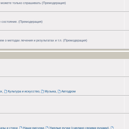
ы можете только спрашивать (Премодерация)
 состояние. (Премодерация)
 о методах лечения и результатах и т.п. (Премодерация)
ых
,
Культура и искусство
,
Музыка
,
Автодром
азы и стихи
,
Наши рисунки
,
Умелые ручки (сделано своими руками)
,