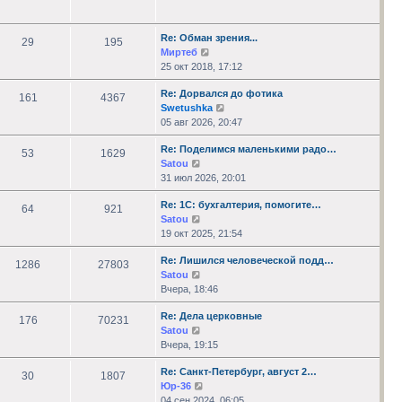
последнему
сообщению
Re: Обман зрения...
29
195
Перейти
Миртеб
к
25 окт 2018, 17:12
последнему
Re: Дорвался до фотика
сообщению
161
4367
Перейти
Swetushka
к
05 авг 2026, 20:47
последнему
Re: Поделимся маленькими радо…
сообщению
53
1629
Перейти
Satou
к
31 июл 2026, 20:01
последнему
Re: 1С: бухгалтерия, помогите…
сообщению
64
921
Перейти
Satou
к
19 окт 2025, 21:54
последнему
Re: Лишился человеческой подд…
сообщению
1286
27803
Перейти
Satou
к
Вчера, 18:46
последнему
Re: Дела церковные
сообщению
176
70231
Перейти
Satou
к
Вчера, 19:15
последнему
Re: Санкт-Петербург, август 2…
сообщению
30
1807
Перейти
Юр-36
к
04 сен 2024, 06:05