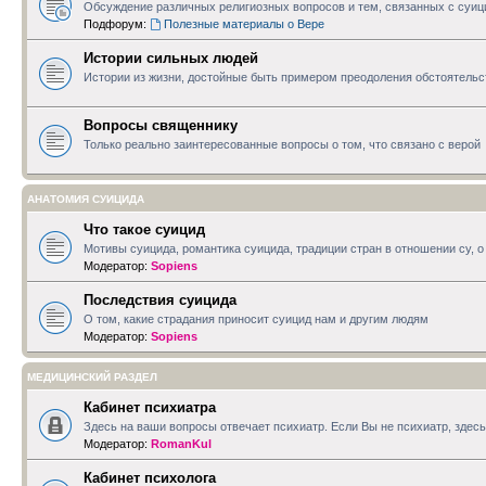
Обсуждение различных религиозных вопросов и тем, связанных с суи
Подфорум:
Полезные материалы о Вере
Истории сильных людей
Истории из жизни, достойные быть примером преодоления обстоятельс
Вопросы священнику
Только реально заинтересованные вопросы о том, что связано с верой
АНАТОМИЯ СУИЦИДА
Что такое суицид
Мотивы суицида, романтика суицида, традиции стран в отношении су, о 
Модератор:
Sopiens
Последствия суицида
О том, какие страдания приносит суицид нам и другим людям
Модератор:
Sopiens
МЕДИЦИНСКИЙ РАЗДЕЛ
Кабинет психиатра
Здесь на ваши вопросы отвечает психиатр. Если Вы не психиатр, зде
Модератор:
RomanKul
Кабинет психолога