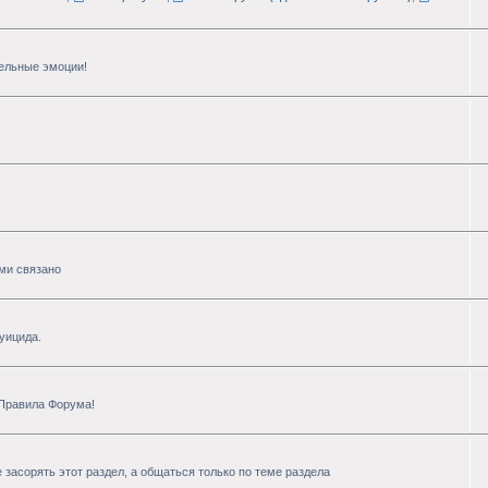
тельные эмоции!
ими связано
уицида.
 Правила Форума!
 засорять этот раздел, а общаться только по теме раздела