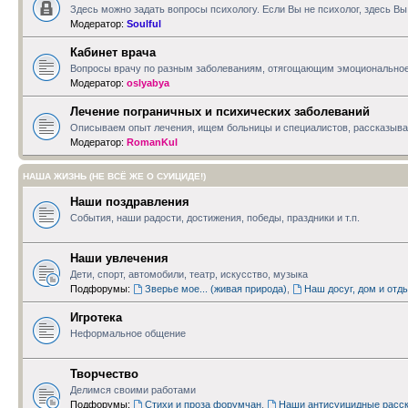
Здесь можно задать вопросы психологу. Если Вы не психолог, здесь В
Модератор:
Soulful
Кабинет врача
Вопросы врачу по разным заболеваниям, отягощающим эмоциональное
Модератор:
oslyabya
Лечение пограничных и психических заболеваний
Описываем опыт лечения, ищем больницы и специалистов, рассказываем
Модератор:
RomanKul
НАША ЖИЗНЬ (НЕ ВСЁ ЖЕ О СУИЦИДЕ!)
Наши поздравления
События, наши радости, достижения, победы, праздники и т.п.
Наши увлечения
Дети, спорт, автомобили, театр, искусство, музыка
Подфорумы:
Зверье мое... (живая природа)
,
Наш досуг, дом и отд
Игротека
Неформальное общение
Творчество
Делимся своими работами
Подфорумы:
Стихи и проза форумчан
,
Наши антисуицидные расск