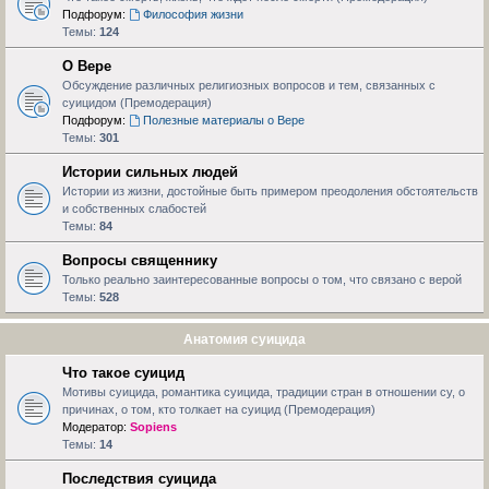
Подфорум:
Философия жизни
Темы:
124
О Вере
Обсуждение различных религиозных вопросов и тем, связанных с
суицидом (Премодерация)
Подфорум:
Полезные материалы о Вере
Темы:
301
Истории сильных людей
Истории из жизни, достойные быть примером преодоления обстоятельств
и собственных слабостей
Темы:
84
Вопросы священнику
Только реально заинтересованные вопросы о том, что связано с верой
Темы:
528
Анатомия суицида
Что такое суицид
Мотивы суицида, романтика суицида, традиции стран в отношении су, о
причинах, о том, кто толкает на суицид (Премодерация)
Модератор:
Sopiens
Темы:
14
Последствия суицида