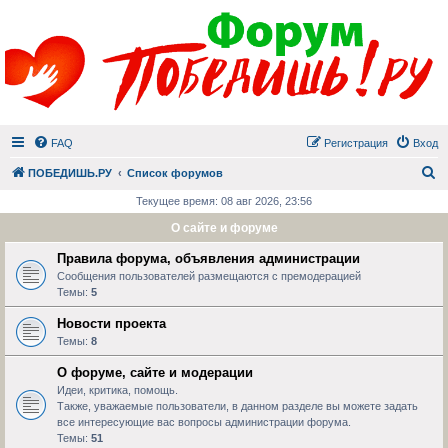
FAQ
Регистрация
Вход
П
ПОБЕДИШЬ.РУ
Список форумов
Текущее время: 08 авг 2026, 23:56
О сайте и форуме
Правила форума, объявления администрации
Сообщения пользователей размещаются с премодерацией
Темы:
5
Новости проекта
Темы:
8
О форуме, сайте и модерации
Идеи, критика, помощь.
Также, уважаемые пользователи, в данном разделе вы можете задать
все интересующие вас вопросы администрации форума.
Темы:
51