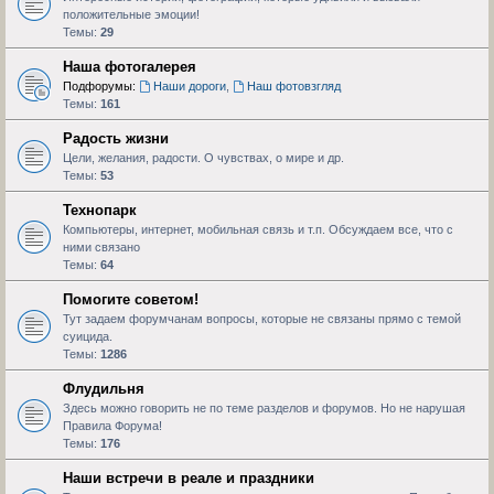
положительные эмоции!
Темы:
29
Наша фотогалерея
Подфорумы:
Наши дороги
,
Наш фотовзгляд
Темы:
161
Радость жизни
Цели, желания, радости. О чувствах, о мире и др.
Темы:
53
Технопарк
Компьютеры, интернет, мобильная связь и т.п. Обсуждаем все, что с
ними связано
Темы:
64
Помогите советом!
Тут задаем форумчанам вопросы, которые не связаны прямо с темой
суицида.
Темы:
1286
Флудильня
Здесь можно говорить не по теме разделов и форумов. Но не нарушая
Правила Форума!
Темы:
176
Наши встречи в реале и праздники