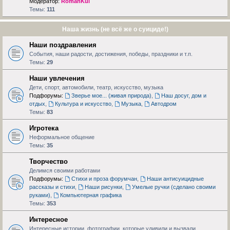
Модератор:
RomanKul
Темы:
111
Наша жизнь (не всё же о суициде!)
Наши поздравления
События, наши радости, достижения, победы, праздники и т.п.
Темы:
29
Наши увлечения
Дети, спорт, автомобили, театр, искусство, музыка
Подфорумы:
Зверье мое... (живая природа)
,
Наш досуг, дом и
отдых
,
Культура и искусство
,
Музыка
,
Автодром
Темы:
83
Игротека
Неформальное общение
Темы:
35
Творчество
Делимся своими работами
Подфорумы:
Стихи и проза форумчан
,
Наши антисуицидные
рассказы и стихи
,
Наши рисунки
,
Умелые ручки (сделано своими
руками)
,
Компьютерная графика
Темы:
353
Интересное
Интересные истории, фотографии, которые удивили и вызвали