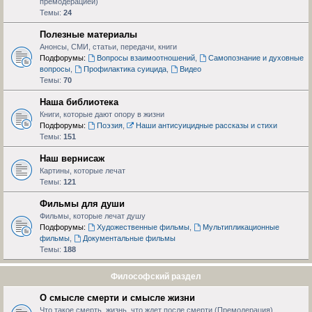
премодерацией)
Темы:
24
Полезные материалы
Анонсы, СМИ, статьи, передачи, книги
Подфорумы:
Вопросы взаимоотношений
,
Самопознание и духовные
вопросы
,
Профилактика суицида
,
Видео
Темы:
70
Наша библиотека
Книги, которые дают опору в жизни
Подфорумы:
Поэзия
,
Наши антисуицидные рассказы и стихи
Темы:
151
Наш вернисаж
Картины, которые лечат
Темы:
121
Фильмы для души
Фильмы, которые лечат душу
Подфорумы:
Художественные фильмы
,
Мультипликационные
фильмы
,
Документальные фильмы
Темы:
188
Философский раздел
О смысле смерти и смысле жизни
Что такое смерть, жизнь, что ждет после смерти (Премодерация)