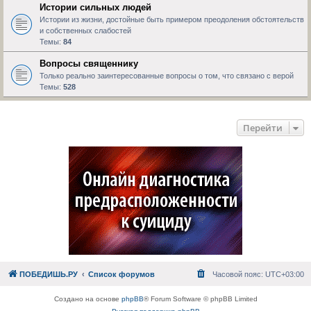
Истории сильных людей
Истории из жизни, достойные быть примером преодоления обстоятельств
и собственных слабостей
Темы:
84
Вопросы священнику
Только реально заинтересованные вопросы о том, что связано с верой
Темы:
528
Перейти
ПОБЕДИШЬ.РУ
Список форумов
Часовой пояс:
UTC+03:00
Создано на основе
phpBB
® Forum Software © phpBB Limited