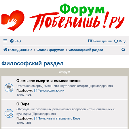
FAQ
Регистрация
Вход
П
ПОБЕДИШЬ.РУ
Список форумов
Философский раздел
Философский раздел
Форум
О смысле смерти и смысле жизни
Что такое смерть, жизнь, что ждет после смерти (Премодерация)
Подфорум:
Философия жизни
Темы:
124
О Вере
Обсуждение различных религиозных вопросов и тем, связанных с
суицидом (Премодерация)
Подфорум:
Полезные материалы о Вере
Темы:
301