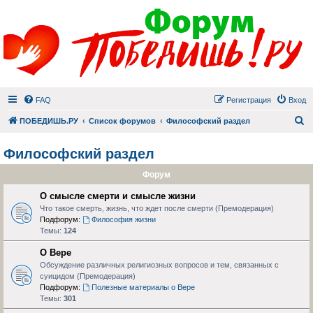
FAQ
Регистрация
Вход
П
ПОБЕДИШЬ.РУ
Список форумов
Философский раздел
Философский раздел
Форум
О смысле смерти и смысле жизни
Что такое смерть, жизнь, что ждет после смерти (Премодерация)
Подфорум:
Философия жизни
Темы:
124
О Вере
Обсуждение различных религиозных вопросов и тем, связанных с
суицидом (Премодерация)
Подфорум:
Полезные материалы о Вере
Темы:
301