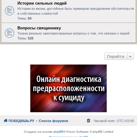
Истории сильных людей
Истории из жизни, достойные быть примером преодоления обстоятельств
и собственных слабостей
Темы:
84
Вопросы священнику
Только реально заинтересованные вопросы о том, что связано с верой
Темы:
528
Перейти
ПОБЕДИШЬ.РУ
Список форумов
Часовой пояс:
UTC+03:00
Создано на основе
phpBB
® Forum Software © phpBB Limited