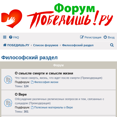
FAQ
Регистрация
Вход
П
ПОБЕДИШЬ.РУ
Список форумов
Философский раздел
Философский раздел
Форум
О смысле смерти и смысле жизни
Что такое смерть, жизнь, что ждет после смерти (Премодерация)
Подфорум:
Философия жизни
Темы:
124
О Вере
Обсуждение различных религиозных вопросов и тем, связанных с
суицидом (Премодерация)
Подфорум:
Полезные материалы о Вере
Темы:
301