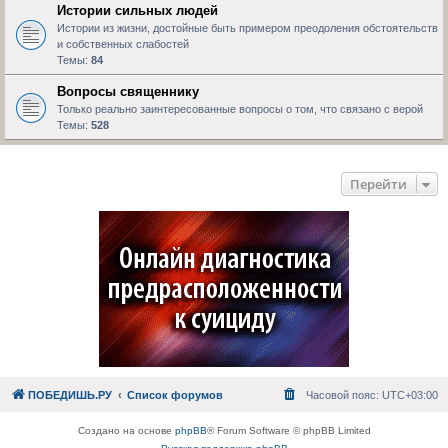
Истории сильных людей
Истории из жизни, достойные быть примером преодоления обстоятельств
и собственных слабостей
Темы:
84
Вопросы священнику
Только реально заинтересованные вопросы о том, что связано с верой
Темы:
528
Перейти
ПОБЕДИШЬ.РУ
Список форумов
Часовой пояс:
UTC+03:00
Создано на основе
phpBB
® Forum Software © phpBB Limited