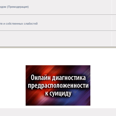
цидом (Премодерация)
тв и собственных слабостей