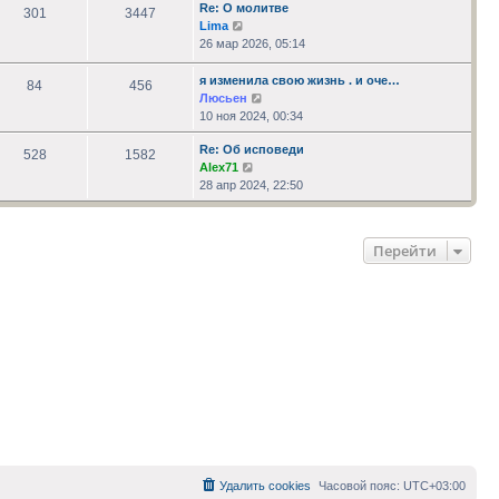
сообщению
Re: О молитве
301
3447
Перейти
Lima
к
26 мар 2026, 05:14
последнему
сообщению
я изменила свою жизнь . и оче…
84
456
Перейти
Люсьен
к
10 ноя 2024, 00:34
последнему
Re: Об исповеди
сообщению
528
1582
Перейти
Alex71
к
28 апр 2024, 22:50
последнему
сообщению
Перейти
Удалить cookies
Часовой пояс:
UTC+03:00