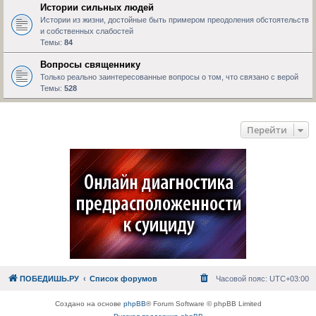
Истории сильных людей
Истории из жизни, достойные быть примером преодоления обстоятельств
и собственных слабостей
Темы:
84
Вопросы священнику
Только реально заинтересованные вопросы о том, что связано с верой
Темы:
528
Перейти
ПОБЕДИШЬ.РУ
Список форумов
Часовой пояс:
UTC+03:00
Создано на основе
phpBB
® Forum Software © phpBB Limited