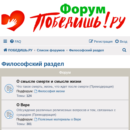
FAQ
Регистрация
Вход
П
ПОБЕДИШЬ.РУ
Список форумов
Философский раздел
Философский раздел
Форум
О смысле смерти и смысле жизни
Что такое смерть, жизнь, что ждет после смерти (Премодерация)
Подфорум:
Философия жизни
Темы:
124
О Вере
Обсуждение различных религиозных вопросов и тем, связанных с
суицидом (Премодерация)
Подфорум:
Полезные материалы о Вере
Темы:
301