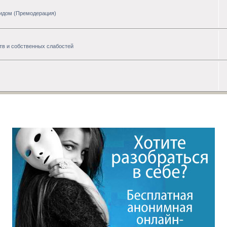
цидом (Премодерация)
тв и собственных слабостей