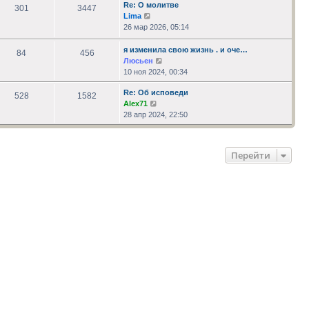
сообщению
Re: О молитве
301
3447
Перейти
Lima
к
26 мар 2026, 05:14
последнему
сообщению
я изменила свою жизнь . и оче…
84
456
Перейти
Люсьен
к
10 ноя 2024, 00:34
последнему
Re: Об исповеди
сообщению
528
1582
Перейти
Alex71
к
28 апр 2024, 22:50
последнему
сообщению
Перейти