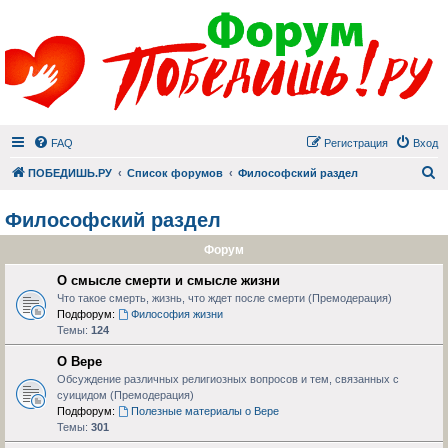
FAQ
Регистрация
Вход
П
ПОБЕДИШЬ.РУ
Список форумов
Философский раздел
Философский раздел
Форум
О смысле смерти и смысле жизни
Что такое смерть, жизнь, что ждет после смерти (Премодерация)
Подфорум:
Философия жизни
Темы:
124
О Вере
Обсуждение различных религиозных вопросов и тем, связанных с
суицидом (Премодерация)
Подфорум:
Полезные материалы о Вере
Темы:
301