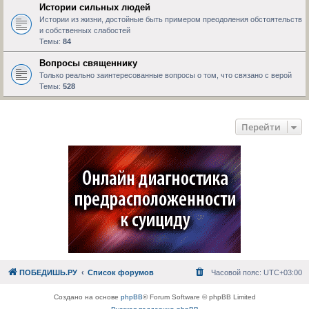
Истории сильных людей
Истории из жизни, достойные быть примером преодоления обстоятельств
и собственных слабостей
Темы:
84
Вопросы священнику
Только реально заинтересованные вопросы о том, что связано с верой
Темы:
528
Перейти
ПОБЕДИШЬ.РУ
Список форумов
Часовой пояс:
UTC+03:00
Создано на основе
phpBB
® Forum Software © phpBB Limited