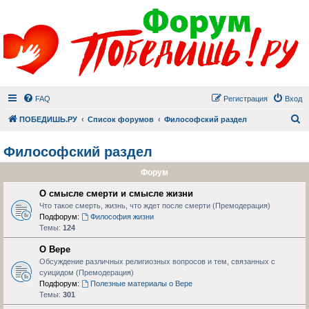
FAQ
Регистрация
Вход
П
ПОБЕДИШЬ.РУ
Список форумов
Философский раздел
Философский раздел
Форум
О смысле смерти и смысле жизни
Что такое смерть, жизнь, что ждет после смерти (Премодерация)
Подфорум:
Философия жизни
Темы:
124
О Вере
Обсуждение различных религиозных вопросов и тем, связанных с
суицидом (Премодерация)
Подфорум:
Полезные материалы о Вере
Темы:
301