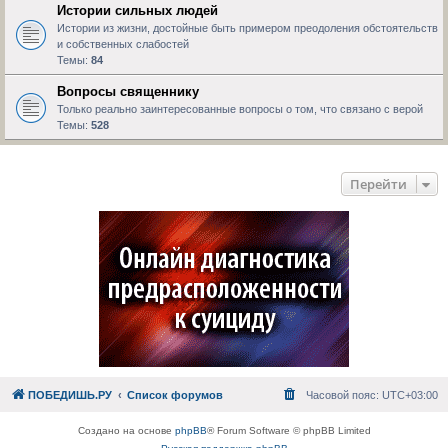
Истории сильных людей
Истории из жизни, достойные быть примером преодоления обстоятельств
и собственных слабостей
Темы:
84
Вопросы священнику
Только реально заинтересованные вопросы о том, что связано с верой
Темы:
528
Перейти
ПОБЕДИШЬ.РУ
Список форумов
Часовой пояс:
UTC+03:00
Создано на основе
phpBB
® Forum Software © phpBB Limited