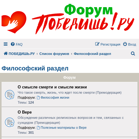
FAQ
Регистрация
Вход
П
ПОБЕДИШЬ.РУ
Список форумов
Философский раздел
Философский раздел
Форум
О смысле смерти и смысле жизни
Что такое смерть, жизнь, что ждет после смерти (Премодерация)
Подфорум:
Философия жизни
Темы:
124
О Вере
Обсуждение различных религиозных вопросов и тем, связанных с
суицидом (Премодерация)
Подфорум:
Полезные материалы о Вере
Темы:
301