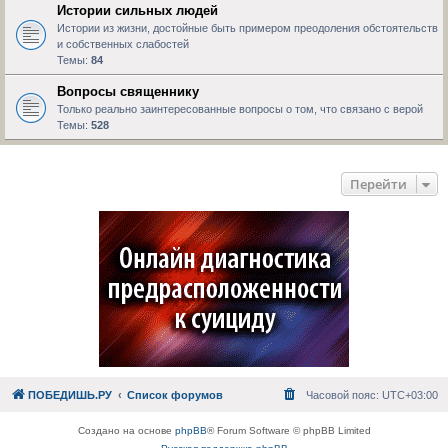
Истории сильных людей
Истории из жизни, достойные быть примером преодоления обстоятельств
и собственных слабостей
Темы:
84
Вопросы священнику
Только реально заинтересованные вопросы о том, что связано с верой
Темы:
528
Перейти
ПОБЕДИШЬ.РУ
Список форумов
Часовой пояс:
UTC+03:00
Создано на основе
phpBB
® Forum Software © phpBB Limited