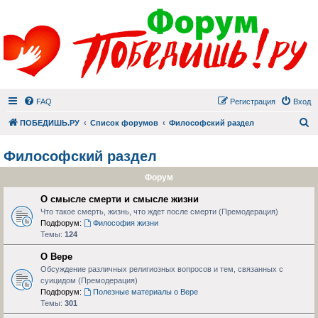
FAQ
Регистрация
Вход
П
ПОБЕДИШЬ.РУ
Список форумов
Философский раздел
Философский раздел
Форум
О смысле смерти и смысле жизни
Что такое смерть, жизнь, что ждет после смерти (Премодерация)
Подфорум:
Философия жизни
Темы:
124
О Вере
Обсуждение различных религиозных вопросов и тем, связанных с
суицидом (Премодерация)
Подфорум:
Полезные материалы о Вере
Темы:
301