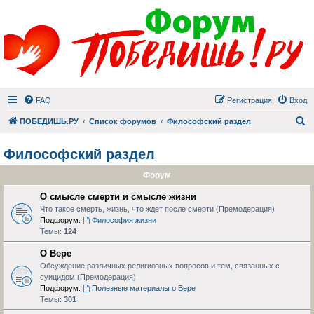
FAQ
Регистрация
Вход
П
ПОБЕДИШЬ.РУ
Список форумов
Философский раздел
Философский раздел
Форум
О смысле смерти и смысле жизни
Что такое смерть, жизнь, что ждет после смерти (Премодерация)
Подфорум:
Философия жизни
Темы:
124
О Вере
Обсуждение различных религиозных вопросов и тем, связанных с
суицидом (Премодерация)
Подфорум:
Полезные материалы о Вере
Темы:
301