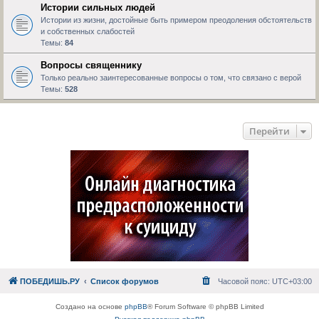
Истории сильных людей
Истории из жизни, достойные быть примером преодоления обстоятельств
и собственных слабостей
Темы:
84
Вопросы священнику
Только реально заинтересованные вопросы о том, что связано с верой
Темы:
528
Перейти
ПОБЕДИШЬ.РУ
Список форумов
Часовой пояс:
UTC+03:00
Создано на основе
phpBB
® Forum Software © phpBB Limited