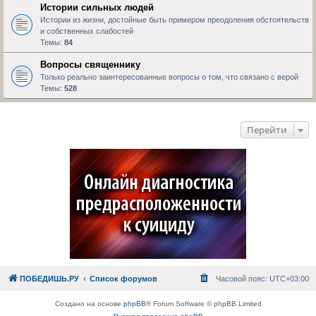
Истории сильных людей
Истории из жизни, достойные быть примером преодоления обстоятельств
и собственных слабостей
Темы:
84
Вопросы священнику
Только реально заинтересованные вопросы о том, что связано с верой
Темы:
528
Перейти
ПОБЕДИШЬ.РУ
Список форумов
Часовой пояс:
UTC+03:00
Создано на основе
phpBB
® Forum Software © phpBB Limited