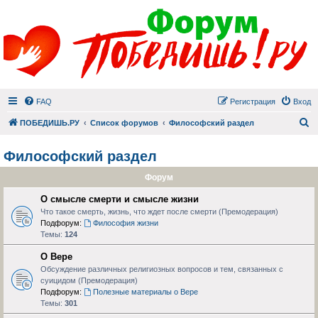
FAQ
Регистрация
Вход
П
ПОБЕДИШЬ.РУ
Список форумов
Философский раздел
Философский раздел
Форум
О смысле смерти и смысле жизни
Что такое смерть, жизнь, что ждет после смерти (Премодерация)
Подфорум:
Философия жизни
Темы:
124
О Вере
Обсуждение различных религиозных вопросов и тем, связанных с
суицидом (Премодерация)
Подфорум:
Полезные материалы о Вере
Темы:
301