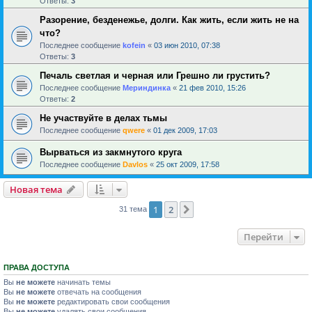
Ответы:
3
Разорение, безденежье, долги. Как жить, если жить не на
что?
Последнее сообщение
kofein
«
03 июн 2010, 07:38
Ответы:
3
Печаль светлая и черная или Грешно ли грустить?
Последнее сообщение
Мериндинка
«
21 фев 2010, 15:26
Ответы:
2
Не участвуйте в делах тьмы
Последнее сообщение
qwere
«
01 дек 2009, 17:03
Вырваться из закмнутого круга
Последнее сообщение
Davlos
«
25 окт 2009, 17:58
Новая тема
1
2
След.
31 тема
Перейти
ПРАВА ДОСТУПА
Вы
не можете
начинать темы
Вы
не можете
отвечать на сообщения
Вы
не можете
редактировать свои сообщения
Вы
не можете
удалять свои сообщения