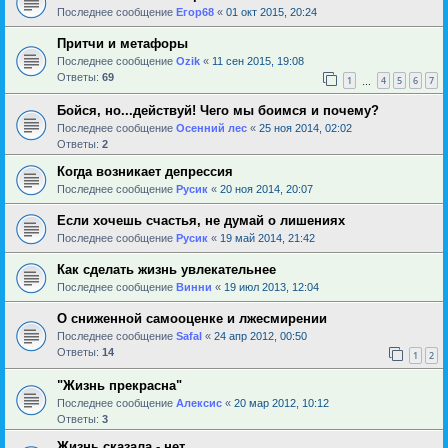
Последнее сообщение
Егор68
«
01 окт 2015, 20:24
Притчи и метафоры
Последнее сообщение
Ozik
«
11 сен 2015, 19:08
Ответы:
69
1
4
5
6
7
…
Бойся, но...действуй! Чего мы боимся и почему?
Последнее сообщение
Осенний лес
«
25 ноя 2014, 02:02
Ответы:
2
Когда возникает депрессия
Последнее сообщение
Русик
«
20 ноя 2014, 20:07
Если хочешь счастья, не думай о лишениях
Последнее сообщение
Русик
«
19 май 2014, 21:42
Как сделать жизнь увлекательнее
Последнее сообщение
Винни
«
19 июл 2013, 12:04
О сниженной самооценке и лжесмирении
Последнее сообщение
Safal
«
24 апр 2012, 00:50
Ответы:
14
1
2
"Жизнь прекрасна"
Последнее сообщение
Алексис
«
20 мар 2012, 10:12
Ответы:
3
Жизнь сказала - нет........