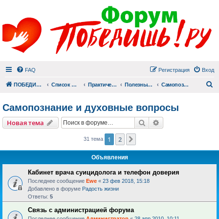
FAQ
Регистрация
Вход
П
ПОБЕДИШЬ.РУ
Список форумов
Практический раздел
Полезные материалы
Самопознание и духовные вопросы
Самопознание и духовные вопросы
Поиск
Расширенный пои
Новая тема
1
2
След.
31 тема
Объявления
Кабинет врача суицидолога и телефон доверия
Последнее сообщение
Ewe
«
23 фев 2018, 15:18
Добавлено в форуме
Радость жизни
Ответы:
5
Связь с администрацией форума
Последнее сообщение
Администратор
«
28 апр 2010, 10:11