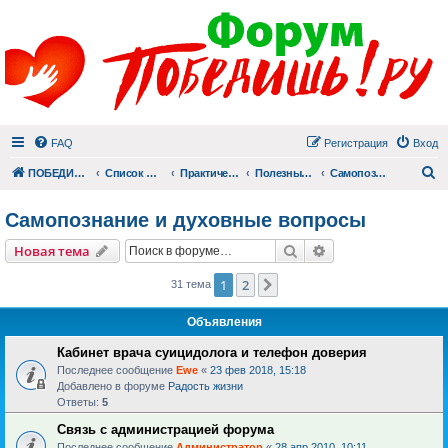
FAQ
Регистрация
Вход
П
ПОБЕДИШЬ.РУ
Список форумов
Практический раздел
Полезные материалы
Самопознание и духовные вопросы
Самопознание и духовные вопросы
Поиск
Расширенный пои
Новая тема
1
2
След.
31 тема
Объявления
Кабинет врача суицидолога и телефон доверия
Последнее сообщение
Ewe
«
23 фев 2018, 15:18
Добавлено в форуме
Радость жизни
Ответы:
5
Связь с администрацией форума
Последнее сообщение
Администратор
«
28 апр 2010, 10:11