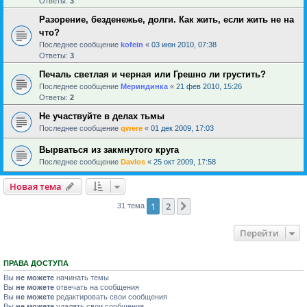
Ответы:
3
Разорение, безденежье, долги. Как жить, если жить не на
что?
Последнее сообщение
kofein
«
03 июн 2010, 07:38
Ответы:
3
Печаль светлая и черная или Грешно ли грустить?
Последнее сообщение
Мериндинка
«
21 фев 2010, 15:26
Ответы:
2
Не участвуйте в делах тьмы
Последнее сообщение
qwere
«
01 дек 2009, 17:03
Вырваться из закмнутого круга
Последнее сообщение
Davlos
«
25 окт 2009, 17:58
Новая тема
1
2
След.
31 тема
Перейти
ПРАВА ДОСТУПА
Вы
не можете
начинать темы
Вы
не можете
отвечать на сообщения
Вы
не можете
редактировать свои сообщения
Вы
не можете
удалять свои сообщения