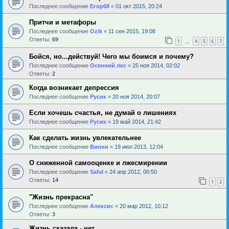
Последнее сообщение
Егор68
«
01 окт 2015, 20:24
Притчи и метафоры
Последнее сообщение
Ozik
«
11 сен 2015, 19:08
Ответы:
69
1
4
5
6
7
…
Бойся, но...действуй! Чего мы боимся и почему?
Последнее сообщение
Осенний лес
«
25 ноя 2014, 02:02
Ответы:
2
Когда возникает депрессия
Последнее сообщение
Русик
«
20 ноя 2014, 20:07
Если хочешь счастья, не думай о лишениях
Последнее сообщение
Русик
«
19 май 2014, 21:42
Как сделать жизнь увлекательнее
Последнее сообщение
Винни
«
19 июл 2013, 12:04
О сниженной самооценке и лжесмирении
Последнее сообщение
Safal
«
24 апр 2012, 00:50
Ответы:
14
1
2
"Жизнь прекрасна"
Последнее сообщение
Алексис
«
20 мар 2012, 10:12
Ответы:
3
Жизнь сказала - нет........