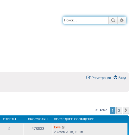
Поиск
Расш
Регистрация
Вход
1
2
Сл
31 тема
ОТВЕТЫ
ПРОСМОТРЫ
ПОСЛЕДНЕЕ СООБЩЕНИЕ
Ewe
5
478833
23 фев 2018, 15:18