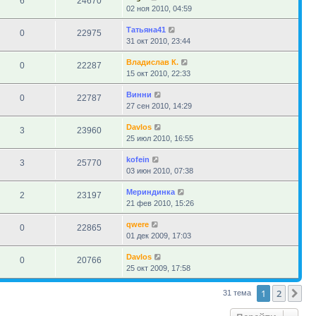
6
24670
02 ноя 2010, 04:59
Татьяна41
0
22975
31 окт 2010, 23:44
Владислав К.
0
22287
15 окт 2010, 22:33
Винни
0
22787
27 сен 2010, 14:29
Davlos
3
23960
25 июл 2010, 16:55
kofein
3
25770
03 июн 2010, 07:38
Мериндинка
2
23197
21 фев 2010, 15:26
qwere
0
22865
01 дек 2009, 17:03
Davlos
0
20766
25 окт 2009, 17:58
1
2
Сл
31 тема