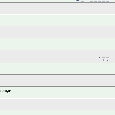
1
2
ие люди