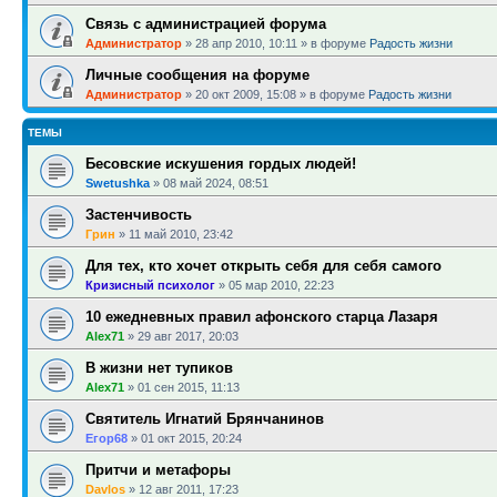
Связь с администрацией форума
Администратор
»
28 апр 2010, 10:11
» в форуме
Радость жизни
Личные сообщения на форуме
Администратор
»
20 окт 2009, 15:08
» в форуме
Радость жизни
ТЕМЫ
Бесовские искушения гордых людей!
Swetushka
»
08 май 2024, 08:51
Застенчивость
Грин
»
11 май 2010, 23:42
Для тех, кто хочет открыть себя для себя самого
Кризисный психолог
»
05 мар 2010, 22:23
10 ежедневных правил афонского старца Лазаря
Alex71
»
29 авг 2017, 20:03
В жизни нет тупиков
Alex71
»
01 сен 2015, 11:13
Святитель Игнатий Брянчанинов
Егор68
»
01 окт 2015, 20:24
Притчи и метафоры
Davlos
»
12 авг 2011, 17:23