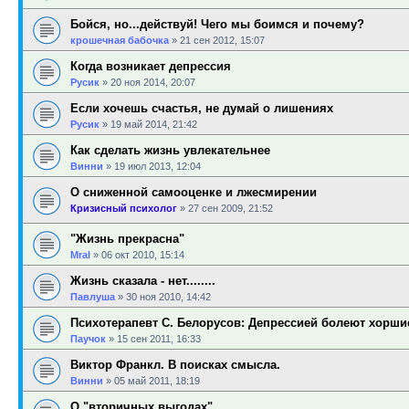
Бойся, но...действуй! Чего мы боимся и почему?
крошечная бабочка
»
21 сен 2012, 15:07
Когда возникает депрессия
Русик
»
20 ноя 2014, 20:07
Если хочешь счастья, не думай о лишениях
Русик
»
19 май 2014, 21:42
Как сделать жизнь увлекательнее
Винни
»
19 июл 2013, 12:04
О сниженной самооценке и лжесмирении
Кризисный психолог
»
27 сен 2009, 21:52
"Жизнь прекрасна"
Mral
»
06 окт 2010, 15:14
Жизнь сказала - нет........
Павлуша
»
30 ноя 2010, 14:42
Психотерапевт С. Белорусов: Депрессией болеют хорш
Паучок
»
15 сен 2011, 16:33
Виктор Франкл. В поисках смысла.
Винни
»
05 май 2011, 18:19
О "вторичных выгодах"