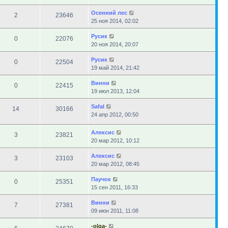
Осенний лес
2
23646
25 ноя 2014, 02:02
Русик
0
22076
20 ноя 2014, 20:07
Русик
0
22504
19 май 2014, 21:42
Винни
0
22415
19 июл 2013, 12:04
Safal
14
30166
24 апр 2012, 00:50
Алексис
3
23821
20 мар 2012, 10:12
Алексис
3
23103
20 мар 2012, 08:45
Паучок
0
25351
15 сен 2011, 16:33
Винни
7
27381
09 июн 2011, 11:08
-olga-