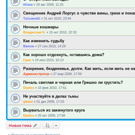
Юлия
»
29 авг 2009, 11:33
Священник Андрей Лоргус о чувстве вины, грехе и пок
Татьяна41
»
31 окт 2010, 23:44
Ночные кошмары
Владислав К.
»
15 окт 2010, 22:33
Как изменить судьбу
Винни
»
27 сен 2010, 14:29
Как хорошо отдохнуть, оставшись дома?
Грин
»
24 июл 2010, 10:13
Разорение, безденежье, долги. Как жить, если жить не н
Администратор
»
27 мар 2009, 17:59
Печаль светлая и черная или Грешно ли грустить?
Davlos
»
10 фев 2010, 17:51
Не участвуйте в делах тьмы
qwere
»
01 дек 2009, 17:03
Вырваться из закмнутого круга
Davlos
»
25 окт 2009, 17:58
Новая тема