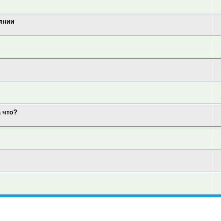
аянии
а что?