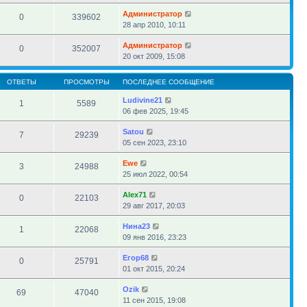
Администратор
0
339602
28 апр 2010, 10:11
Администратор
0
352007
20 окт 2009, 15:08
ОТВЕТЫ
ПРОСМОТРЫ
ПОСЛЕДНЕЕ СООБЩЕНИЕ
Ludivine21
1
5589
06 фев 2025, 19:45
Satou
7
29239
05 сен 2023, 23:10
Ewe
3
24988
25 июл 2022, 00:54
Alex71
0
22103
29 авг 2017, 20:03
Нина23
1
22068
09 янв 2016, 23:23
Егор68
0
25791
01 окт 2015, 20:24
Ozik
69
47040
11 сен 2015, 19:08