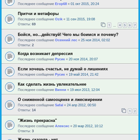
Последнее сообщение
Егор68
«
01 окт 2015, 20:24
Притчи и метафоры
Последнее сообщение
Ozik
«
11 сен 2015, 19:08
Ответы:
69
1
4
5
6
7
…
Бойся, но...действуй! Чего мы боимся и почему?
Последнее сообщение
Осенний лес
«
25 ноя 2014, 02:02
Ответы:
2
Когда возникает депрессия
Последнее сообщение
Русик
«
20 ноя 2014, 20:07
Если хочешь счастья, не думай о лишениях
Последнее сообщение
Русик
«
19 май 2014, 21:42
Как сделать жизнь увлекательнее
Последнее сообщение
Винни
«
19 июл 2013, 12:04
О сниженной самооценке и лжесмирении
Последнее сообщение
Safal
«
24 апр 2012, 00:50
Ответы:
14
1
2
"Жизнь прекрасна"
Последнее сообщение
Алексис
«
20 мар 2012, 10:12
Ответы:
3
Жизнь сказала - нет........