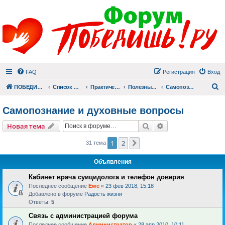
FAQ
Регистрация
Вход
П
ПОБЕДИШЬ.РУ
Список форумов
Практический раздел
Полезные материалы
Самопознание и духовные вопросы
Самопознание и духовные вопросы
Поиск
Расширенный пои
Новая тема
1
2
След.
31 тема
Объявления
Кабинет врача суицидолога и телефон доверия
Последнее сообщение
Ewe
«
23 фев 2018, 15:18
Добавлено в форуме
Радость жизни
Ответы:
5
Связь с администрацией форума
Последнее сообщение
Администратор
«
28 апр 2010, 10:11