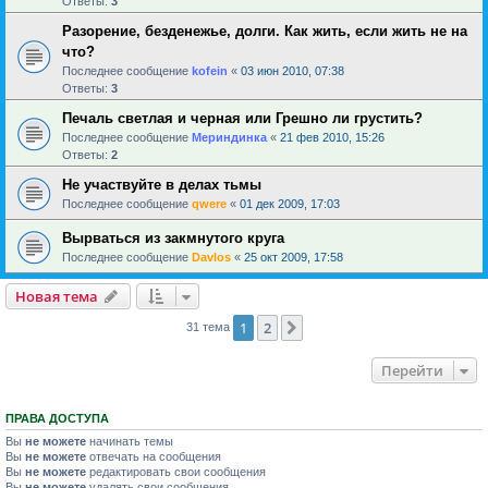
Ответы:
3
Разорение, безденежье, долги. Как жить, если жить не на
что?
Последнее сообщение
kofein
«
03 июн 2010, 07:38
Ответы:
3
Печаль светлая и черная или Грешно ли грустить?
Последнее сообщение
Мериндинка
«
21 фев 2010, 15:26
Ответы:
2
Не участвуйте в делах тьмы
Последнее сообщение
qwere
«
01 дек 2009, 17:03
Вырваться из закмнутого круга
Последнее сообщение
Davlos
«
25 окт 2009, 17:58
Новая тема
1
2
След.
31 тема
Перейти
ПРАВА ДОСТУПА
Вы
не можете
начинать темы
Вы
не можете
отвечать на сообщения
Вы
не можете
редактировать свои сообщения
Вы
не можете
удалять свои сообщения