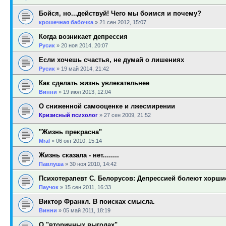
Бойся, но...действуй! Чего мы боимся и почему?
крошечная бабочка
»
21 сен 2012, 15:07
Когда возникает депрессия
Русик
»
20 ноя 2014, 20:07
Если хочешь счастья, не думай о лишениях
Русик
»
19 май 2014, 21:42
Как сделать жизнь увлекательнее
Винни
»
19 июл 2013, 12:04
О сниженной самооценке и лжесмирении
Кризисный психолог
»
27 сен 2009, 21:52
"Жизнь прекрасна"
Mral
»
06 окт 2010, 15:14
Жизнь сказала - нет........
Павлуша
»
30 ноя 2010, 14:42
Психотерапевт С. Белорусов: Депрессией болеют хорш
Паучок
»
15 сен 2011, 16:33
Виктор Франкл. В поисках смысла.
Винни
»
05 май 2011, 18:19
О "вторичных выгодах"