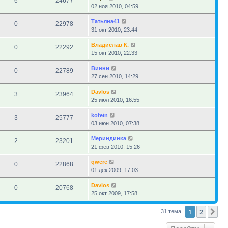
6
24677
02 ноя 2010, 04:59
Татьяна41
0
22978
31 окт 2010, 23:44
Владислав К.
0
22292
15 окт 2010, 22:33
Винни
0
22789
27 сен 2010, 14:29
Davlos
3
23964
25 июл 2010, 16:55
kofein
3
25777
03 июн 2010, 07:38
Мериндинка
2
23201
21 фев 2010, 15:26
qwere
0
22868
01 дек 2009, 17:03
Davlos
0
20768
25 окт 2009, 17:58
1
2
Сл
31 тема