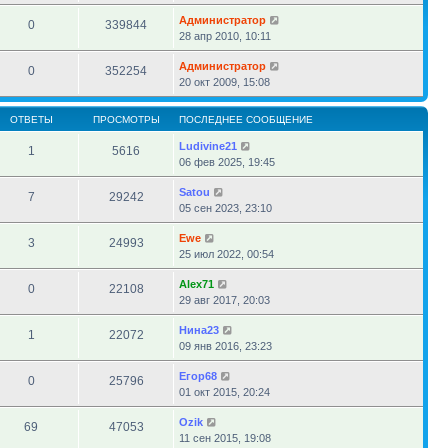
Администратор
0
339844
28 апр 2010, 10:11
Администратор
0
352254
20 окт 2009, 15:08
ОТВЕТЫ
ПРОСМОТРЫ
ПОСЛЕДНЕЕ СООБЩЕНИЕ
Ludivine21
1
5616
06 фев 2025, 19:45
Satou
7
29242
05 сен 2023, 23:10
Ewe
3
24993
25 июл 2022, 00:54
Alex71
0
22108
29 авг 2017, 20:03
Нина23
1
22072
09 янв 2016, 23:23
Егор68
0
25796
01 окт 2015, 20:24
Ozik
69
47053
11 сен 2015, 19:08