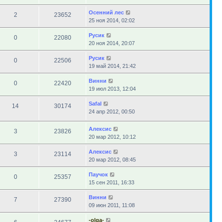
Осенний лес
2
23652
25 ноя 2014, 02:02
Русик
0
22080
20 ноя 2014, 20:07
Русик
0
22506
19 май 2014, 21:42
Винни
0
22420
19 июл 2013, 12:04
Safal
14
30174
24 апр 2012, 00:50
Алексис
3
23826
20 мар 2012, 10:12
Алексис
3
23114
20 мар 2012, 08:45
Паучок
0
25357
15 сен 2011, 16:33
Винни
7
27390
09 июн 2011, 11:08
-olga-