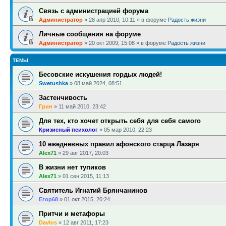
Связь с администрацией форума
Администратор
»
28 апр 2010, 10:11
» в форуме
Радость жизни
Личные сообщения на форуме
Администратор
»
20 окт 2009, 15:08
» в форуме
Радость жизни
ТЕМЫ
Бесовские искушения гордых людей!
Swetushka
»
08 май 2024, 08:51
Застенчивость
Грин
»
11 май 2010, 23:42
Для тех, кто хочет открыть себя для себя самого
Кризисный психолог
»
05 мар 2010, 22:23
10 ежедневных правил афонского старца Лазаря
Alex71
»
29 авг 2017, 20:03
В жизни нет тупиков
Alex71
»
01 сен 2015, 11:13
Святитель Игнатий Брянчанинов
Егор68
»
01 окт 2015, 20:24
Притчи и метафоры
Davlos
»
12 авг 2011, 17:23