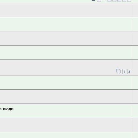
1
2
ие люди