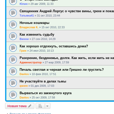
Юлия
»
29 авг 2009, 11:33
Священник Андрей Лоргус о чувстве вины, грехе и пок
Татьяна41
»
31 окт 2010, 23:44
Ночные кошмары
Владислав К.
»
15 окт 2010, 22:33
Как изменить судьбу
Винни
»
27 сен 2010, 14:29
Как хорошо отдохнуть, оставшись дома?
Грин
»
24 июл 2010, 10:13
Разорение, безденежье, долги. Как жить, если жить не н
Администратор
»
27 мар 2009, 17:59
Печаль светлая и черная или Грешно ли грустить?
Davlos
»
10 фев 2010, 17:51
Не участвуйте в делах тьмы
qwere
»
01 дек 2009, 17:03
Вырваться из закмнутого круга
Davlos
»
25 окт 2009, 17:58
Новая тема