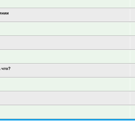
аянии
а что?