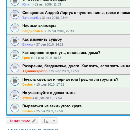
Юлия
»
29 авг 2009, 11:33
Священник Андрей Лоргус о чувстве вины, грехе и пок
Татьяна41
»
31 окт 2010, 23:44
Ночные кошмары
Владислав К.
»
15 окт 2010, 22:33
Как изменить судьбу
Винни
»
27 сен 2010, 14:29
Как хорошо отдохнуть, оставшись дома?
Грин
»
24 июл 2010, 10:13
Разорение, безденежье, долги. Как жить, если жить не н
Администратор
»
27 мар 2009, 17:59
Печаль светлая и черная или Грешно ли грустить?
Davlos
»
10 фев 2010, 17:51
Не участвуйте в делах тьмы
qwere
»
01 дек 2009, 17:03
Вырваться из закмнутого круга
Davlos
»
25 окт 2009, 17:58
Новая тема