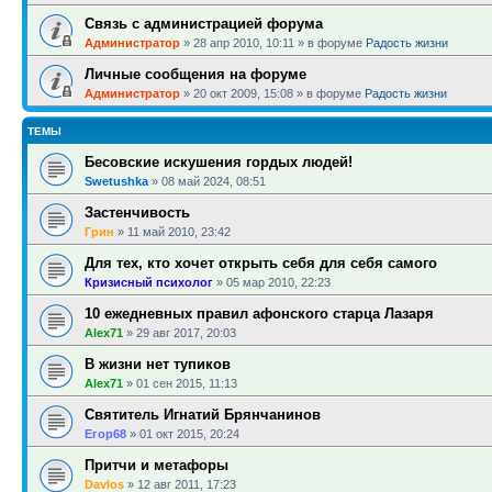
Связь с администрацией форума
Администратор
»
28 апр 2010, 10:11
» в форуме
Радость жизни
Личные сообщения на форуме
Администратор
»
20 окт 2009, 15:08
» в форуме
Радость жизни
ТЕМЫ
Бесовские искушения гордых людей!
Swetushka
»
08 май 2024, 08:51
Застенчивость
Грин
»
11 май 2010, 23:42
Для тех, кто хочет открыть себя для себя самого
Кризисный психолог
»
05 мар 2010, 22:23
10 ежедневных правил афонского старца Лазаря
Alex71
»
29 авг 2017, 20:03
В жизни нет тупиков
Alex71
»
01 сен 2015, 11:13
Святитель Игнатий Брянчанинов
Егор68
»
01 окт 2015, 20:24
Притчи и метафоры
Davlos
»
12 авг 2011, 17:23