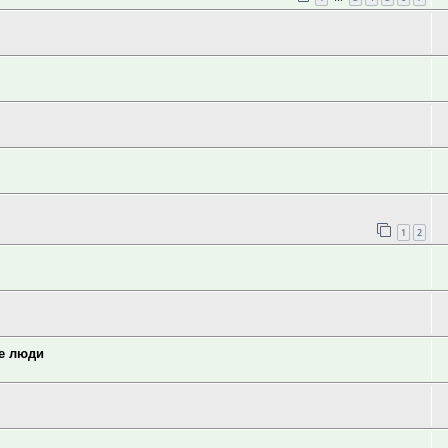
1
2
ие люди