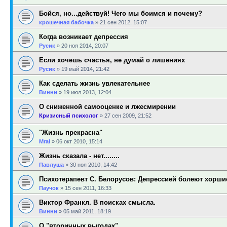
Бойся, но...действуй! Чего мы боимся и почему?
крошечная бабочка
»
21 сен 2012, 15:07
Когда возникает депрессия
Русик
»
20 ноя 2014, 20:07
Если хочешь счастья, не думай о лишениях
Русик
»
19 май 2014, 21:42
Как сделать жизнь увлекательнее
Винни
»
19 июл 2013, 12:04
О сниженной самооценке и лжесмирении
Кризисный психолог
»
27 сен 2009, 21:52
"Жизнь прекрасна"
Mral
»
06 окт 2010, 15:14
Жизнь сказала - нет........
Павлуша
»
30 ноя 2010, 14:42
Психотерапевт С. Белорусов: Депрессией болеют хорш
Паучок
»
15 сен 2011, 16:33
Виктор Франкл. В поисках смысла.
Винни
»
05 май 2011, 18:19
О "вторичных выгодах"