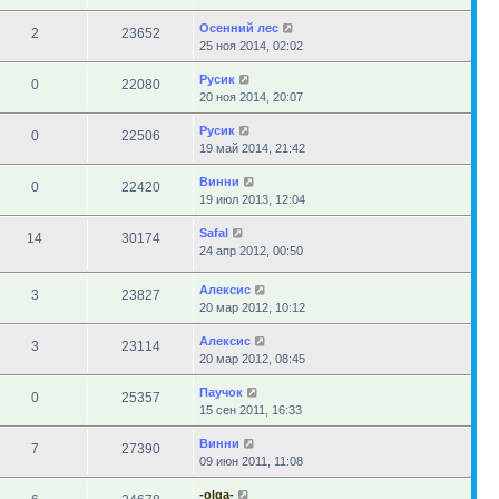
Осенний лес
2
23652
25 ноя 2014, 02:02
Русик
0
22080
20 ноя 2014, 20:07
Русик
0
22506
19 май 2014, 21:42
Винни
0
22420
19 июл 2013, 12:04
Safal
14
30174
24 апр 2012, 00:50
Алексис
3
23827
20 мар 2012, 10:12
Алексис
3
23114
20 мар 2012, 08:45
Паучок
0
25357
15 сен 2011, 16:33
Винни
7
27390
09 июн 2011, 11:08
-olga-