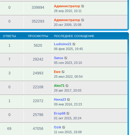
Администратор
0
339894
28 апр 2010, 10:11
Администратор
0
352293
20 окт 2009, 15:08
ОТВЕТЫ
ПРОСМОТРЫ
ПОСЛЕДНЕЕ СООБЩЕНИЕ
Ludivine21
1
5620
06 фев 2025, 19:45
Satou
7
29242
05 сен 2023, 23:10
Ewe
3
24993
25 июл 2022, 00:54
Alex71
0
22108
29 авг 2017, 20:03
Нина23
1
22072
09 янв 2016, 23:23
Егор68
0
25796
01 окт 2015, 20:24
Ozik
69
47056
11 сен 2015, 19:08