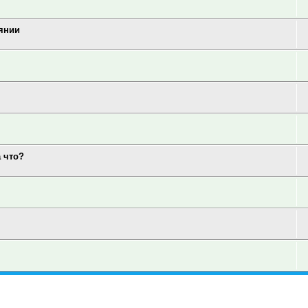
аянии
а что?