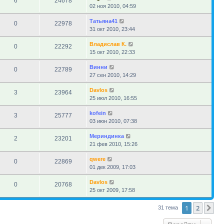
6
24678
02 ноя 2010, 04:59
Татьяна41
0
22978
31 окт 2010, 23:44
Владислав К.
0
22292
15 окт 2010, 22:33
Винни
0
22789
27 сен 2010, 14:29
Davlos
3
23964
25 июл 2010, 16:55
kofein
3
25777
03 июн 2010, 07:38
Мериндинка
2
23201
21 фев 2010, 15:26
qwere
0
22869
01 дек 2009, 17:03
Davlos
0
20768
25 окт 2009, 17:58
1
2
Сл
31 тема