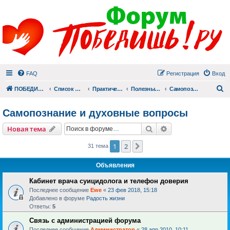
FAQ
Регистрация
Вход
П
ПОБЕДИШЬ.РУ
Список форумов
Практический раздел
Полезные материалы
Самопознание и духовные вопросы
Самопознание и духовные вопросы
Поиск
Расширенный пои
Новая тема
1
2
След.
31 тема
Объявления
Кабинет врача суицидолога и телефон доверия
Последнее сообщение
Ewe
«
23 фев 2018, 15:18
Добавлено в форуме
Радость жизни
Ответы:
5
Связь с администрацией форума
Последнее сообщение
Администратор
«
28 апр 2010, 10:11