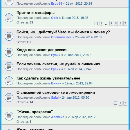
Последнее сообщение
Егор68
«
01 окт 2015, 20:24
Притчи и метафоры
Последнее сообщение
Ozik
«
11 сен 2015, 19:08
Ответы:
69
1
4
5
6
7
…
Бойся, но...действуй! Чего мы боимся и почему?
Последнее сообщение
Осенний лес
«
25 ноя 2014, 02:02
Ответы:
2
Когда возникает депрессия
Последнее сообщение
Русик
«
20 ноя 2014, 20:07
Если хочешь счастья, не думай о лишениях
Последнее сообщение
Русик
«
19 май 2014, 21:42
Как сделать жизнь увлекательнее
Последнее сообщение
Винни
«
19 июл 2013, 12:04
О сниженной самооценке и лжесмирении
Последнее сообщение
Safal
«
24 апр 2012, 00:50
Ответы:
14
1
2
"Жизнь прекрасна"
Последнее сообщение
Алексис
«
20 мар 2012, 10:12
Ответы:
3
Жизнь сказала - нет........