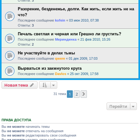
Ответы:
3
Разорение, безденежье, долги. Как жить, если жить не на
что?
Последнее сообщение
kofein
«
03 июн 2010, 07:38
Ответы:
3
Печаль светлая и черная или Грешно ли грустить?
Последнее сообщение
Мериндинка
«
21 фев 2010, 15:26
Ответы:
2
Не участвуйте в делах тьмы
Последнее сообщение
qwere
«
01 дек 2009, 17:03
Вырваться из закмнутого круга
Последнее сообщение
Davlos
«
25 окт 2009, 17:58
Новая тема
1
2
След.
31 тема
Перейти
ПРАВА ДОСТУПА
Вы
не можете
начинать темы
Вы
не можете
отвечать на сообщения
Вы
не можете
редактировать свои сообщения
Вы
не можете
удалять свои сообщения