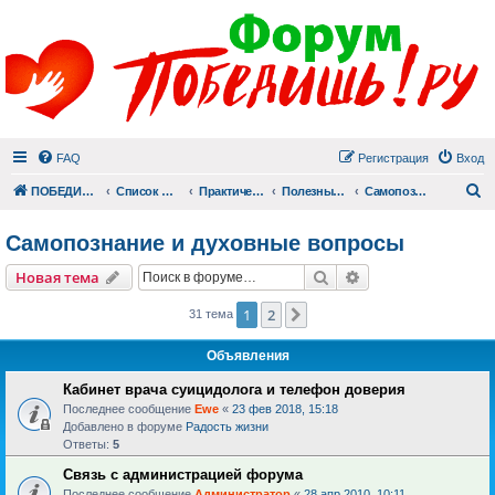
FAQ
Регистрация
Вход
П
ПОБЕДИШЬ.РУ
Список форумов
Практический раздел
Полезные материалы
Самопознание и духовные вопросы
Самопознание и духовные вопросы
Поиск
Расширенный пои
Новая тема
1
2
След.
31 тема
Объявления
Кабинет врача суицидолога и телефон доверия
Последнее сообщение
Ewe
«
23 фев 2018, 15:18
Добавлено в форуме
Радость жизни
Ответы:
5
Связь с администрацией форума
Последнее сообщение
Администратор
«
28 апр 2010, 10:11