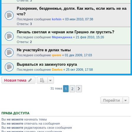
Ответы:
3
Разорение, безденежье, долги. Как жить, если жить не на
что?
Последнее сообщение
kofein
«
03 июн 2010, 07:38
Ответы:
3
Печаль светлая и черная или Грешно ли грустить?
Последнее сообщение
Мериндинка
«
21 фев 2010, 15:26
Ответы:
2
Не участвуйте в делах тьмы
Последнее сообщение
qwere
«
01 дек 2009, 17:03
Вырваться из закмнутого круга
Последнее сообщение
Davlos
«
25 окт 2009, 17:58
Новая тема
1
2
След.
31 тема
Перейти
ПРАВА ДОСТУПА
Вы
не можете
начинать темы
Вы
не можете
отвечать на сообщения
Вы
не можете
редактировать свои сообщения
Вы
не можете
удалять свои сообщения