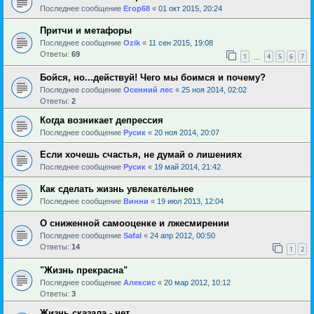
Последнее сообщение
Егор68
«
01 окт 2015, 20:24
Притчи и метафоры
Последнее сообщение
Ozik
«
11 сен 2015, 19:08
Ответы:
69
1
4
5
6
7
…
Бойся, но...действуй! Чего мы боимся и почему?
Последнее сообщение
Осенний лес
«
25 ноя 2014, 02:02
Ответы:
2
Когда возникает депрессия
Последнее сообщение
Русик
«
20 ноя 2014, 20:07
Если хочешь счастья, не думай о лишениях
Последнее сообщение
Русик
«
19 май 2014, 21:42
Как сделать жизнь увлекательнее
Последнее сообщение
Винни
«
19 июл 2013, 12:04
О сниженной самооценке и лжесмирении
Последнее сообщение
Safal
«
24 апр 2012, 00:50
Ответы:
14
1
2
"Жизнь прекрасна"
Последнее сообщение
Алексис
«
20 мар 2012, 10:12
Ответы:
3
Жизнь сказала - нет........