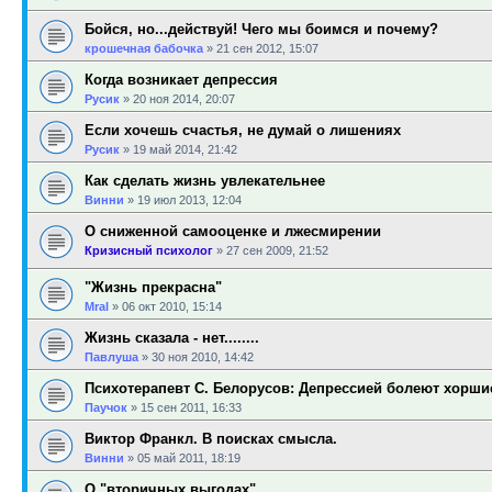
Бойся, но...действуй! Чего мы боимся и почему?
крошечная бабочка
»
21 сен 2012, 15:07
Когда возникает депрессия
Русик
»
20 ноя 2014, 20:07
Если хочешь счастья, не думай о лишениях
Русик
»
19 май 2014, 21:42
Как сделать жизнь увлекательнее
Винни
»
19 июл 2013, 12:04
О сниженной самооценке и лжесмирении
Кризисный психолог
»
27 сен 2009, 21:52
"Жизнь прекрасна"
Mral
»
06 окт 2010, 15:14
Жизнь сказала - нет........
Павлуша
»
30 ноя 2010, 14:42
Психотерапевт С. Белорусов: Депрессией болеют хорш
Паучок
»
15 сен 2011, 16:33
Виктор Франкл. В поисках смысла.
Винни
»
05 май 2011, 18:19
О "вторичных выгодах"