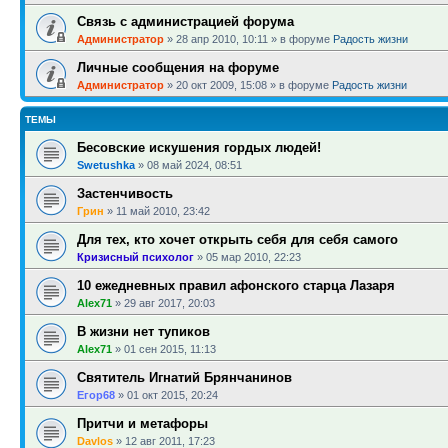
Связь с администрацией форума
Администратор
»
28 апр 2010, 10:11
» в форуме
Радость жизни
Личные сообщения на форуме
Администратор
»
20 окт 2009, 15:08
» в форуме
Радость жизни
ТЕМЫ
Бесовские искушения гордых людей!
Swetushka
»
08 май 2024, 08:51
Застенчивость
Грин
»
11 май 2010, 23:42
Для тех, кто хочет открыть себя для себя самого
Кризисный психолог
»
05 мар 2010, 22:23
10 ежедневных правил афонского старца Лазаря
Alex71
»
29 авг 2017, 20:03
В жизни нет тупиков
Alex71
»
01 сен 2015, 11:13
Святитель Игнатий Брянчанинов
Егор68
»
01 окт 2015, 20:24
Притчи и метафоры
Davlos
»
12 авг 2011, 17:23