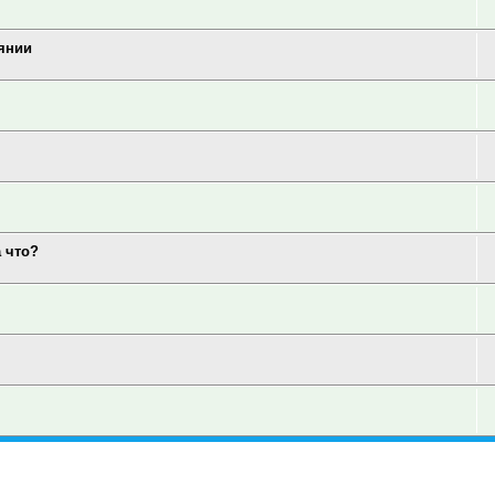
аянии
а что?