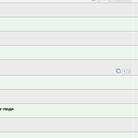
1
2
ие люди