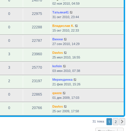
6
24670
02 ноя 2010, 04:59
Татьяна41
0
22975
31 окт 2010, 23:44
Владислав К.
0
22288
15 окт 2010, 22:33
Винни
0
22787
27 сен 2010, 14:29
Davlos
3
23960
25 июл 2010, 16:55
kofein
3
25770
03 июн 2010, 07:38
Мериндинка
2
23197
21 фев 2010, 15:26
qwere
0
22865
01 дек 2009, 17:03
Davlos
0
20766
25 окт 2009, 17:58
1
2
Сл
31 тема