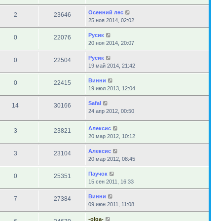
Осенний лес
2
23646
25 ноя 2014, 02:02
Русик
0
22076
20 ноя 2014, 20:07
Русик
0
22504
19 май 2014, 21:42
Винни
0
22415
19 июл 2013, 12:04
Safal
14
30166
24 апр 2012, 00:50
Алексис
3
23821
20 мар 2012, 10:12
Алексис
3
23104
20 мар 2012, 08:45
Паучок
0
25351
15 сен 2011, 16:33
Винни
7
27384
09 июн 2011, 11:08
-olga-