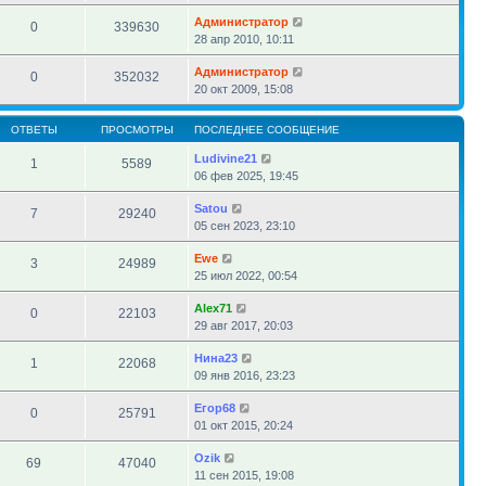
Администратор
0
339630
28 апр 2010, 10:11
Администратор
0
352032
20 окт 2009, 15:08
ОТВЕТЫ
ПРОСМОТРЫ
ПОСЛЕДНЕЕ СООБЩЕНИЕ
Ludivine21
1
5589
06 фев 2025, 19:45
Satou
7
29240
05 сен 2023, 23:10
Ewe
3
24989
25 июл 2022, 00:54
Alex71
0
22103
29 авг 2017, 20:03
Нина23
1
22068
09 янв 2016, 23:23
Егор68
0
25791
01 окт 2015, 20:24
Ozik
69
47040
11 сен 2015, 19:08