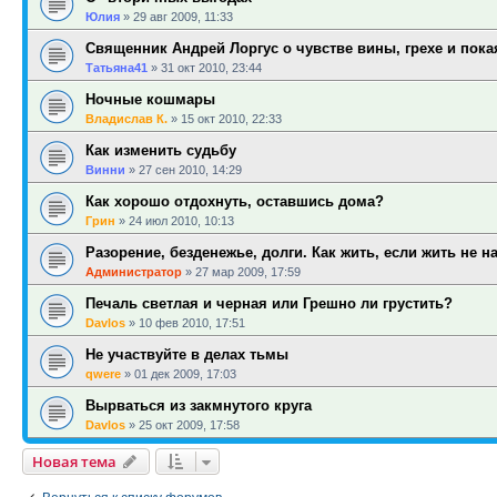
Юлия
»
29 авг 2009, 11:33
Священник Андрей Лоргус о чувстве вины, грехе и пок
Татьяна41
»
31 окт 2010, 23:44
Ночные кошмары
Владислав К.
»
15 окт 2010, 22:33
Как изменить судьбу
Винни
»
27 сен 2010, 14:29
Как хорошо отдохнуть, оставшись дома?
Грин
»
24 июл 2010, 10:13
Разорение, безденежье, долги. Как жить, если жить не н
Администратор
»
27 мар 2009, 17:59
Печаль светлая и черная или Грешно ли грустить?
Davlos
»
10 фев 2010, 17:51
Не участвуйте в делах тьмы
qwere
»
01 дек 2009, 17:03
Вырваться из закмнутого круга
Davlos
»
25 окт 2009, 17:58
Новая тема