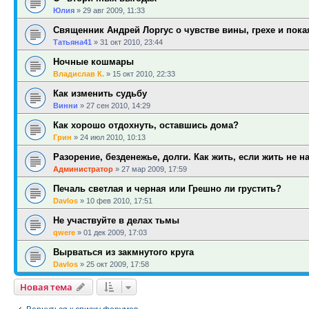
Юлия
»
29 авг 2009, 11:33
Священник Андрей Лоргус о чувстве вины, грехе и пок
Татьяна41
»
31 окт 2010, 23:44
Ночные кошмары
Владислав К.
»
15 окт 2010, 22:33
Как изменить судьбу
Винни
»
27 сен 2010, 14:29
Как хорошо отдохнуть, оставшись дома?
Грин
»
24 июл 2010, 10:13
Разорение, безденежье, долги. Как жить, если жить не н
Администратор
»
27 мар 2009, 17:59
Печаль светлая и черная или Грешно ли грустить?
Davlos
»
10 фев 2010, 17:51
Не участвуйте в делах тьмы
qwere
»
01 дек 2009, 17:03
Вырваться из закмнутого круга
Davlos
»
25 окт 2009, 17:58
Новая тема