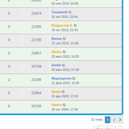
6
24665
02 ноя 2010, 04:59
Татьяна41
0
22974
31 окт 2010, 23:44
Владислав К.
0
22285
15 окт 2010, 22:33
Винни
0
22785
27 сен 2010, 14:29
Davlos
3
23957
25 июл 2010, 16:55
kofein
3
25769
03 июн 2010, 07:38
Мериндинка
2
23195
21 фев 2010, 15:26
qwere
0
22864
01 дек 2009, 17:03
Davlos
0
20765
25 окт 2009, 17:58
1
2
Сл
31 тема