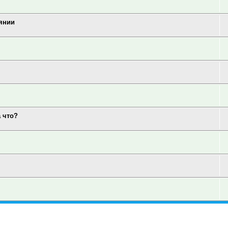
аянии
а что?