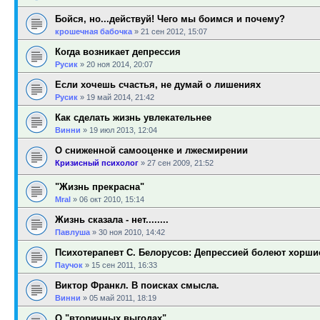
Бойся, но...действуй! Чего мы боимся и почему?
крошечная бабочка
»
21 сен 2012, 15:07
Когда возникает депрессия
Русик
»
20 ноя 2014, 20:07
Если хочешь счастья, не думай о лишениях
Русик
»
19 май 2014, 21:42
Как сделать жизнь увлекательнее
Винни
»
19 июл 2013, 12:04
О сниженной самооценке и лжесмирении
Кризисный психолог
»
27 сен 2009, 21:52
"Жизнь прекрасна"
Mral
»
06 окт 2010, 15:14
Жизнь сказала - нет........
Павлуша
»
30 ноя 2010, 14:42
Психотерапевт С. Белорусов: Депрессией болеют хорш
Паучок
»
15 сен 2011, 16:33
Виктор Франкл. В поисках смысла.
Винни
»
05 май 2011, 18:19
О "вторичных выгодах"