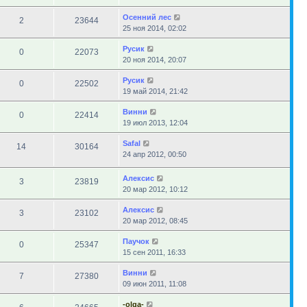
Осенний лес
2
23644
25 ноя 2014, 02:02
Русик
0
22073
20 ноя 2014, 20:07
Русик
0
22502
19 май 2014, 21:42
Винни
0
22414
19 июл 2013, 12:04
Safal
14
30164
24 апр 2012, 00:50
Алексис
3
23819
20 мар 2012, 10:12
Алексис
3
23102
20 мар 2012, 08:45
Паучок
0
25347
15 сен 2011, 16:33
Винни
7
27380
09 июн 2011, 11:08
-olga-