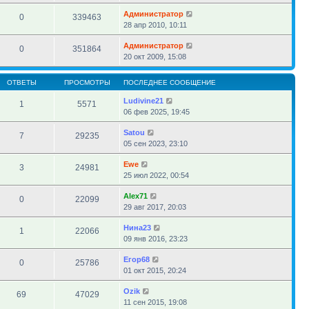
Администратор
0
339463
28 апр 2010, 10:11
Администратор
0
351864
20 окт 2009, 15:08
ОТВЕТЫ
ПРОСМОТРЫ
ПОСЛЕДНЕЕ СООБЩЕНИЕ
Ludivine21
1
5571
06 фев 2025, 19:45
Satou
7
29235
05 сен 2023, 23:10
Ewe
3
24981
25 июл 2022, 00:54
Alex71
0
22099
29 авг 2017, 20:03
Нина23
1
22066
09 янв 2016, 23:23
Егор68
0
25786
01 окт 2015, 20:24
Ozik
69
47029
11 сен 2015, 19:08