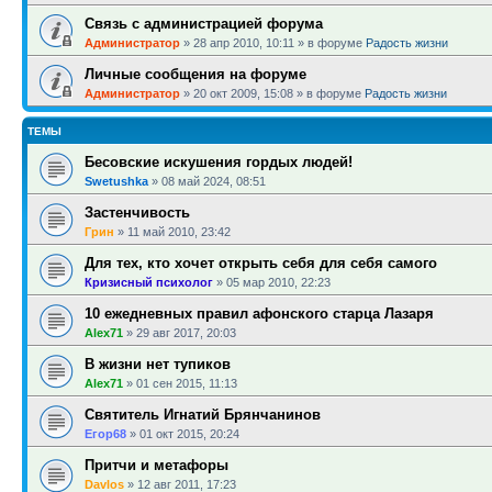
Связь с администрацией форума
Администратор
»
28 апр 2010, 10:11
» в форуме
Радость жизни
Личные сообщения на форуме
Администратор
»
20 окт 2009, 15:08
» в форуме
Радость жизни
ТЕМЫ
Бесовские искушения гордых людей!
Swetushka
»
08 май 2024, 08:51
Застенчивость
Грин
»
11 май 2010, 23:42
Для тех, кто хочет открыть себя для себя самого
Кризисный психолог
»
05 мар 2010, 22:23
10 ежедневных правил афонского старца Лазаря
Alex71
»
29 авг 2017, 20:03
В жизни нет тупиков
Alex71
»
01 сен 2015, 11:13
Святитель Игнатий Брянчанинов
Егор68
»
01 окт 2015, 20:24
Притчи и метафоры
Davlos
»
12 авг 2011, 17:23