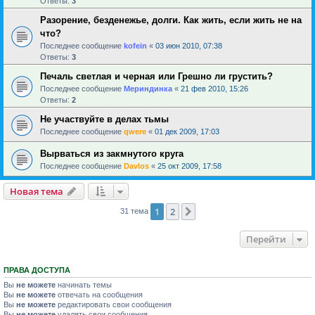
Ответы:
3
Разорение, безденежье, долги. Как жить, если жить не на
что?
Последнее сообщение
kofein
«
03 июн 2010, 07:38
Ответы:
3
Печаль светлая и черная или Грешно ли грустить?
Последнее сообщение
Мериндинка
«
21 фев 2010, 15:26
Ответы:
2
Не участвуйте в делах тьмы
Последнее сообщение
qwere
«
01 дек 2009, 17:03
Вырваться из закмнутого круга
Последнее сообщение
Davlos
«
25 окт 2009, 17:58
Новая тема
1
2
След.
31 тема
Перейти
ПРАВА ДОСТУПА
Вы
не можете
начинать темы
Вы
не можете
отвечать на сообщения
Вы
не можете
редактировать свои сообщения
Вы
не можете
удалять свои сообщения