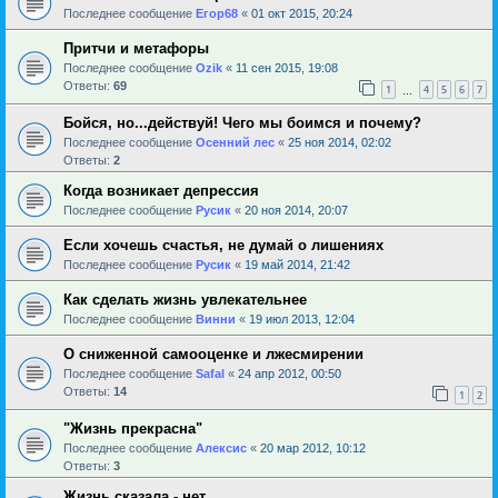
Последнее сообщение
Егор68
«
01 окт 2015, 20:24
Притчи и метафоры
Последнее сообщение
Ozik
«
11 сен 2015, 19:08
Ответы:
69
1
4
5
6
7
…
Бойся, но...действуй! Чего мы боимся и почему?
Последнее сообщение
Осенний лес
«
25 ноя 2014, 02:02
Ответы:
2
Когда возникает депрессия
Последнее сообщение
Русик
«
20 ноя 2014, 20:07
Если хочешь счастья, не думай о лишениях
Последнее сообщение
Русик
«
19 май 2014, 21:42
Как сделать жизнь увлекательнее
Последнее сообщение
Винни
«
19 июл 2013, 12:04
О сниженной самооценке и лжесмирении
Последнее сообщение
Safal
«
24 апр 2012, 00:50
Ответы:
14
1
2
"Жизнь прекрасна"
Последнее сообщение
Алексис
«
20 мар 2012, 10:12
Ответы:
3
Жизнь сказала - нет........