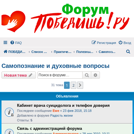
FAQ
Регистрация
Вход
П
ПОБЕДИШЬ.РУ
Список форумов
Практический раздел
Полезные материалы
Самопознание и духовные вопросы
Самопознание и духовные вопросы
Поиск
Расширенный пои
Новая тема
1
2
След.
31 тема
Объявления
Кабинет врача суицидолога и телефон доверия
Последнее сообщение
Ewe
«
23 фев 2018, 15:18
Добавлено в форуме
Радость жизни
Ответы:
5
Связь с администрацией форума
Последнее сообщение
Администратор
«
28 апр 2010, 10:11