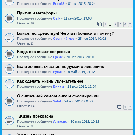
Последнее сообщение
Егор68
«
01 окт 2015, 20:24
Притчи и метафоры
Последнее сообщение
Ozik
«
11 сен 2015, 19:08
Ответы:
69
1
4
5
6
7
…
Бойся, но...действуй! Чего мы боимся и почему?
Последнее сообщение
Осенний лес
«
25 ноя 2014, 02:02
Ответы:
2
Когда возникает депрессия
Последнее сообщение
Русик
«
20 ноя 2014, 20:07
Если хочешь счастья, не думай о лишениях
Последнее сообщение
Русик
«
19 май 2014, 21:42
Как сделать жизнь увлекательнее
Последнее сообщение
Винни
«
19 июл 2013, 12:04
О сниженной самооценке и лжесмирении
Последнее сообщение
Safal
«
24 апр 2012, 00:50
Ответы:
14
1
2
"Жизнь прекрасна"
Последнее сообщение
Алексис
«
20 мар 2012, 10:12
Ответы:
3
Жизнь сказала - нет........