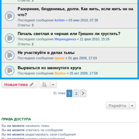
Ответы:
3
Разорение, безденежье, долги. Как жить, если жить не на
что?
Последнее сообщение
kofein
«
03 июн 2010, 07:38
Ответы:
3
Печаль светлая и черная или Грешно ли грустить?
Последнее сообщение
Мериндинка
«
21 фев 2010, 15:26
Ответы:
2
Не участвуйте в делах тьмы
Последнее сообщение
qwere
«
01 дек 2009, 17:03
Вырваться из закмнутого круга
Последнее сообщение
Davlos
«
25 окт 2009, 17:58
Новая тема
1
2
След.
31 тема
Перейти
ПРАВА ДОСТУПА
Вы
не можете
начинать темы
Вы
не можете
отвечать на сообщения
Вы
не можете
редактировать свои сообщения
Вы
не можете
удалять свои сообщения