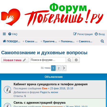
FAQ
Регистрация
Вход
П
ПОБЕДИШЬ.РУ
Список форумов
Практический раздел
Полезные материалы
Самопознание и духовные вопросы
Самопознание и духовные вопросы
Поиск
Расширенный пои
Новая тема
1
2
След.
31 тема
Объявления
Кабинет врача суицидолога и телефон доверия
Последнее сообщение
Ewe
«
23 фев 2018, 15:18
Добавлено в форуме
Радость жизни
Ответы:
5
Связь с администрацией форума
Последнее сообщение
Администратор
«
28 апр 2010, 10:11