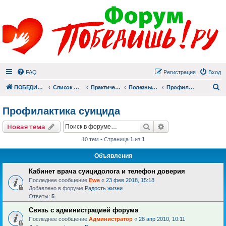
FAQ
Регистрация
Вход
П
ПОБЕДИШЬ.РУ
Список форумов
Практический раздел
Полезные материалы
Профилактика суицида
Профилактика суицида
Поиск
Расширенный пои
Новая тема
10 тем • Страница
1
из
1
Объявления
Кабинет врача суицидолога и телефон доверия
Последнее сообщение
Ewe
«
23 фев 2018, 15:18
Добавлено в форуме
Радость жизни
Ответы:
5
Связь с администрацией форума
Последнее сообщение
Администратор
«
28 апр 2010, 10:11