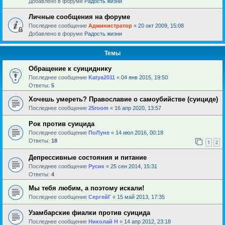
Добавлено в форуме
Радость жизни
Личные сообщения на форуме
Последнее сообщение
Администратор
«
20 окт 2009, 15:08
Добавлено в форуме
Радость жизни
Темы
Обращение к суициднику
Последнее сообщение
Katya2011
«
04 янв 2015, 19:50
Ответы:
5
Хочешь умереть? Православие о самоубийстве (суициде)
Последнее сообщение
25room
«
16 апр 2020, 13:57
Рок против суицида
Последнее сообщение
ПоЛуне
«
14 июл 2016, 00:18
Ответы:
18
1
2
Депрессивные состояния и питание
Последнее сообщение
Русик
«
25 сен 2014, 15:31
Ответы:
4
Мы тебя любим, а поэтому искали!
Последнее сообщение
СергейГ
«
15 май 2013, 17:35
Узамбарские фиалки против суицида
Последнее сообщение
Николай Н
«
14 апр 2012, 23:18