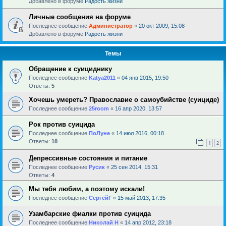
Добавлено в форуме
Радость жизни
Личные сообщения на форуме
Последнее сообщение
Администратор
«
20 окт 2009, 15:08
Добавлено в форуме
Радость жизни
Темы
Обращение к суициднику
Последнее сообщение
Katya2011
«
04 янв 2015, 19:50
Ответы:
5
Хочешь умереть? Православие о самоубийстве (суициде)
Последнее сообщение
25room
«
16 апр 2020, 13:57
Рок против суицида
Последнее сообщение
ПоЛуне
«
14 июл 2016, 00:18
Ответы:
18
1
2
Депрессивные состояния и питание
Последнее сообщение
Русик
«
25 сен 2014, 15:31
Ответы:
4
Мы тебя любим, а поэтому искали!
Последнее сообщение
СергейГ
«
15 май 2013, 17:35
Узамбарские фиалки против суицида
Последнее сообщение
Николай Н
«
14 апр 2012, 23:18