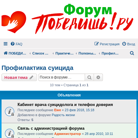
FAQ
Регистрация
Вход
П
ПОБЕДИШЬ.РУ
Список форумов
Практический раздел
Полезные материалы
Профилактика суицида
Профилактика суицида
Поиск
Расширенный пои
Новая тема
10 тем • Страница
1
из
1
Объявления
Кабинет врача суицидолога и телефон доверия
Последнее сообщение
Ewe
«
23 фев 2018, 15:18
Добавлено в форуме
Радость жизни
Ответы:
5
Связь с администрацией форума
Последнее сообщение
Администратор
«
28 апр 2010, 10:11