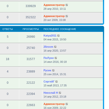
Администратор
0
339929
28 апр 2010, 10:11
Администратор
0
352322
20 окт 2009, 15:08
ОТВЕТЫ
ПРОСМОТРЫ
ПОСЛЕДНЕЕ СООБЩЕНИЕ
Katya2011
5
26990
04 янв 2015, 19:50
25room
0
25740
16 апр 2020, 13:57
ПоЛуне
18
31577
14 июл 2016, 00:18
Русик
4
23889
25 сен 2014, 15:31
СергейГ
0
22122
15 май 2013, 17:35
Николай Н
0
22394
14 апр 2012, 23:18
Администратор
0
22663
16 ноя 2009, 22:22