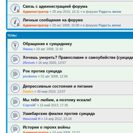
Связь с администрацией форума
Администратор
»
28 апр 2010, 10:11
» в форуме
Радость жизни
Личные сообщения на форуме
Администратор
»
20 окт 2009, 15:08
» в форуме
Радость жизни
ТЕМЫ
Обращение к суициднику
Ликка
»
20 авг 2008, 11:42
Хочешь умереть? Православие о самоубийстве (суициде
25room
»
16 апр 2020, 13:57
Рок против суицида
prodemo
»
01 авг 2008, 12:56
Депрессивные состояния и питание
Davlos
»
30 мар 2010, 13:57
Мы тебя любим, а поэтому искали!
СергейГ
»
15 май 2013, 17:35
Узамбарские фиалки против суицида
Николай Н
»
14 апр 2012, 23:18
Истории о героях войны
Администратор
»
16 ноя 2009, 22:22