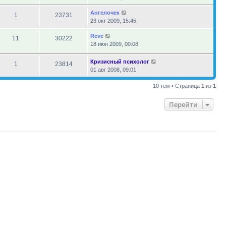
Ангелочек
1
23731
23 окт 2009, 15:45
Reve
11
30222
18 июн 2009, 00:08
Кризисный психолог
1
23814
01 авг 2008, 09:01
10 тем • Страница
1
из
1
Перейти