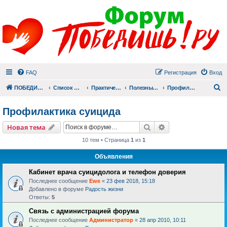
FAQ
Регистрация
Вход
П
ПОБЕДИШЬ.РУ
Список форумов
Практический раздел
Полезные материалы
Профилактика суицида
Профилактика суицида
Поиск
Расширенный пои
Новая тема
10 тем • Страница
1
из
1
Объявления
Кабинет врача суицидолога и телефон доверия
Последнее сообщение
Ewe
«
23 фев 2018, 15:18
Добавлено в форуме
Радость жизни
Ответы:
5
Связь с администрацией форума
Последнее сообщение
Администратор
«
28 апр 2010, 10:11