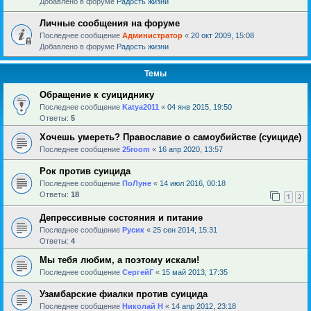
Добавлено в форуме
Радость жизни
Личные сообщения на форуме
Последнее сообщение
Администратор
«
20 окт 2009, 15:08
Добавлено в форуме
Радость жизни
Темы
Обращение к суициднику
Последнее сообщение
Katya2011
«
04 янв 2015, 19:50
Ответы:
5
Хочешь умереть? Православие о самоубийстве (суициде)
Последнее сообщение
25room
«
16 апр 2020, 13:57
Рок против суицида
Последнее сообщение
ПоЛуне
«
14 июл 2016, 00:18
Ответы:
18
1
2
Депрессивные состояния и питание
Последнее сообщение
Русик
«
25 сен 2014, 15:31
Ответы:
4
Мы тебя любим, а поэтому искали!
Последнее сообщение
СергейГ
«
15 май 2013, 17:35
Узамбарские фиалки против суицида
Последнее сообщение
Николай Н
«
14 апр 2012, 23:18